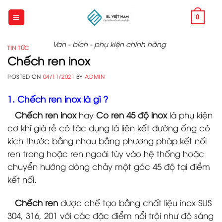
Skip
to
0
content
Van - bích - phụ kiện chính hãng
TIN TỨC
Chếch ren inox
POSTED ON
04/11/2021
BY
ADMIN
1. Chếch ren inox là gì ?
Chếch ren inox
hay
Co ren 45 độ inox
là phụ kiện
cơ khí giá rẻ có tác dụng là liên kết đường ống có
kích thước bằng nhau bằng phương pháp kết nối
ren trong hoặc ren ngoài tùy vào hệ thống hoặc
chuyển hướng dòng chảy một góc 45 độ tại điểm
kết nối.
Chếch ren
được chế tạo bằng chất liệu inox SUS
304, 316, 201 với các đặc điểm nổi trội như độ sáng