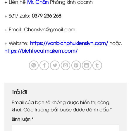
+ Liên hệ
Mr. Chân
Phòng kinh doanh
+ Sđt/ zalo:
0379 236 268
+ Email: Chanslvn@gmail.com
+ Website:
https://vanbichphukienslvn.com/
hoặc
https://bichtecutmakem.com/
Trả lời
Email của bạn sẽ không được hiển thị công
khai.
Các trường bắt buộc được đánh dấu
*
Bình luận
*