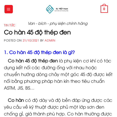
Skip
to
0
content
Van - bích - phụ kiện chính hãng
TIN TỨC
Co hàn 45 độ thép đen
POSTED ON
21/10/2021
BY
ADMIN
1. Co hàn 45 độ thép đen là gì?
Co hàn 45 độ thép đen
là phụ kiện cơ khí có tác
dụng kết nối các đường ống với nhau hoặc
chuyển hướng dòng chảy một góc 45 độ được kết
nối bằng phương pháp hàn kín theo tiêu chuẩn
ASTM, JIS, BS…
Co hàn
có độ dày và độ bền đáp ứng được các
yêu cầu về kỹ thuật được phủ một lớp sơn đen
chống gỉ, giá thành phù hợp. Co hàn thường được