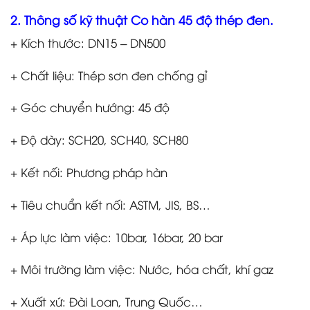
2. Thông số kỹ thuật Co hàn 45 độ thép đen.
+ Kích thước: DN15 – DN500
+ Chất liệu: Thép sơn đen chống gỉ
+ Góc chuyển hướng: 45 độ
+ Độ dày: SCH20, SCH40, SCH80
+ Kết nối: Phương pháp hàn
+ Tiêu chuẩn kết nối: ASTM, JIS, BS…
+ Áp lực làm việc: 10bar, 16bar, 20 bar
+ Môi trường làm việc: Nước, hóa chất, khí gaz
+ Xuất xứ: Đài Loan, Trung Quốc…