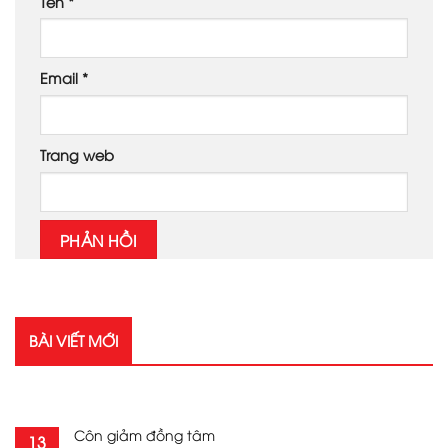
Tên
*
Email
*
Trang web
BÀI VIẾT MỚI
RECENT POSTS
Côn giảm đồng tâm
13