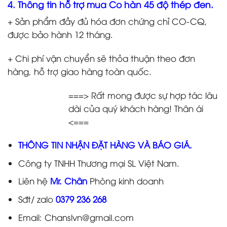
4. Thông tin hỗ trợ mua Co hàn 45 độ thép đen.
+ Sản phẩm đầy đủ hóa đơn chứng chỉ CO-CQ,
được bảo hành 12 tháng.
+ Chi phí vận chuyển sẽ thỏa thuận theo đơn
hàng, hỗ trợ giao hàng toàn quốc.
===> Rất mong được sự hợp tác lâu
dài của quý khách hàng! Thân ái
<===
THÔNG TIN NHẬN ĐẶT HÀNG VÀ BÁO GIÁ.
Công ty TNHH Thương mại SL Việt Nam.
Liên hệ
Mr. Chân
Phòng kinh doanh
Sđt/ zalo
0379 236 268
Email: Chanslvn@gmail.com