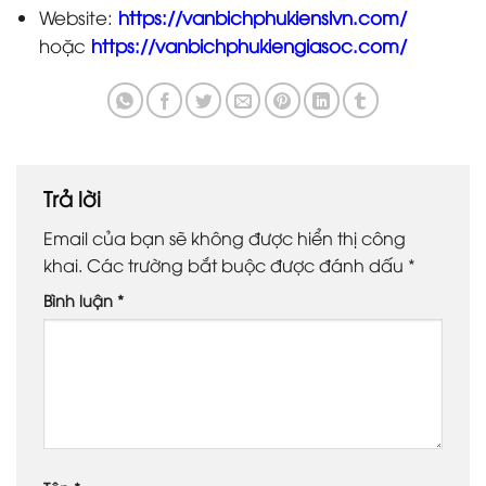
Website:
https://vanbichphukienslvn.com/
hoặc
https://vanbichphukiengiasoc.com/
Trả lời
Email của bạn sẽ không được hiển thị công
khai.
Các trường bắt buộc được đánh dấu
*
Bình luận
*