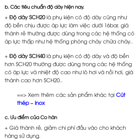
b. Các tiêu chuẩn độ dày hiện nay.
+
Độ dày SCH20
là phụ kiện có độ dày cũng như
độ bền chịu được áp lực làm việc dưới 16bar, giá
thành rẻ thường được dùng trong các hệ thống có
áp lực thấp như hệ thống phòng cháy chữa cháy..
+
Độ dày SCH40
là phụ kiện có độ dày và độ bền
hơn SCH20 thường được dùng trong các hệ thống
có áp lực và nhiệt độ cao như lò hơi và nồi hơi, giá
thành cao hơn SCH20..
==> Xem thêm các sản phẩm khác tại
Cút
thép – inox
c. Ưu điểm của Co hàn
+ Giá thành rẻ, giảm chi phí đầu vào cho khách
hàng sử dụng.