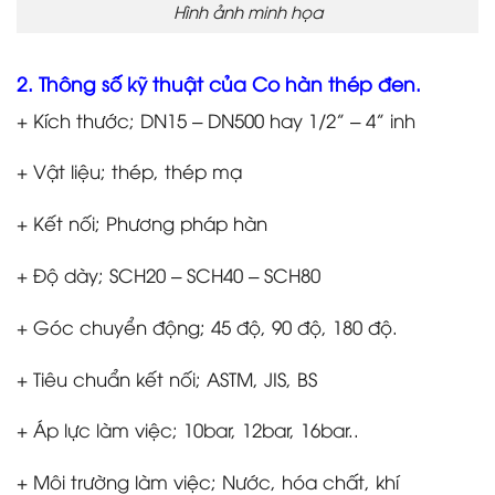
Hình ảnh minh họa
2. Thông số kỹ thuật của Co hàn thép đen.
+ Kích thước; DN15 – DN500 hay 1/2” – 4” inh
+ Vật liệu; thép, thép mạ
+ Kết nối; Phương pháp hàn
+ Độ dày; SCH20 – SCH40 – SCH80
+ Góc chuyển động; 45 độ, 90 độ, 180 độ.
+ Tiêu chuẩn kết nối; ASTM, JIS, BS
+ Áp lực làm việc; 10bar, 12bar, 16bar..
+ Môi trường làm việc; Nước, hóa chất, khí