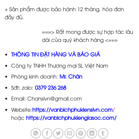
+ Sản phẩm được bảo hành 12 tháng, hóa đơn
đầy đủ.
===> Rất mong được sự hợp tác lâu
dài của quý khách hàng <===
THÔNG TIN ĐẶT HÀNG VÀ BÁO GIÁ
Công ty TNHH Thương mại SL Việt Nam
Phòng kinh doanh:
Mr. Chân
Sđt; zalo:
0379 236 268
Email: Chanslvn@gmail.com
Website:
https://vanbichphukienslvn.com
/
hoặc
https://vanbichphukiengiasoc.com/