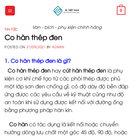
Skip
to
0
content
Van - bích - phụ kiện chính hãng
TIN TỨC
Co hàn thép đen
POSTED ON
21/09/2021
BY
ADMIN
1. Co hàn thép đen là gì?
Co hàn thép đen
hay
cút hàn thép đen
là phụ
kiện cơ khí chế tạo từ các phôi thép được phủ
một lớp sơn đen chống gỉ, có độ dày độ bền đáp
ứng được các yêu cầu về kỹ thuật cũng như độ
an toàn khi sử dụng được kết nối với đường ống
bằng phương pháp hàn kín.
Co hàn
có tác dụng là kết nối hoặc chuyển
hướng dòng lưu chất một góc 45 độ, 90 độ, hoặc