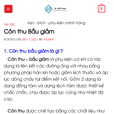
Skip
to
0
content
Van - bích - phụ kiện chính hãng
TIN TỨC
Côn thu Bầu giảm
POSTED ON
08/11/2021
BY
ADMIN
1. Côn thu bầu giảm là gì ?
Côn thu – bầu giảm
là phụ kiện cơ khí có tác
dụng là liên kết các đường ống với nhau bằng
phương pháp hàn kín hoặc giảm kích thước và áp
lực dòng chảy tại điểm kết nối. Gồm 2 dạng là
dạng đồng tâm và dạng lệch tâm được thiết kế
chắc chắn, chịu được áp lực cũng như nhiệt độ
cao.
Côn thu
được chế tạo bằng các chất liệu như