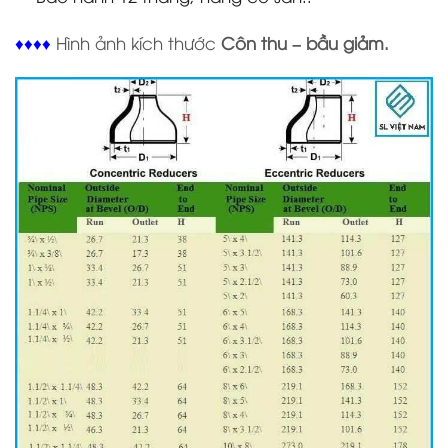
♦♦♦
♦
Hình ảnh kích thước
C
ôn thu – bầu giảm.