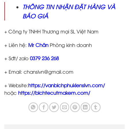
THÔNG TIN NHẬN ĐẶT HÀNG VÀ
BÁO GIÁ
Công ty TNHH Thương mại SL Việt Nam
+
+
Liên hệ:
Mr Chân
Phòng kinh doanh
+ Sđt/ zalo
0379 236 268
+ Email: chanslvn@gmail.com
+ Website:
https://vanbichphukienslvn.com/
hoặc
https://bichtecutmakem.com/