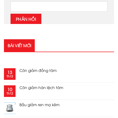
BÀI VIẾT MỚI
RECENT POSTS
Côn giảm đồng tâm
13
Th12
Côn giảm hàn lệch tâm
10
Th12
Bầu giảm ren mạ kẽm