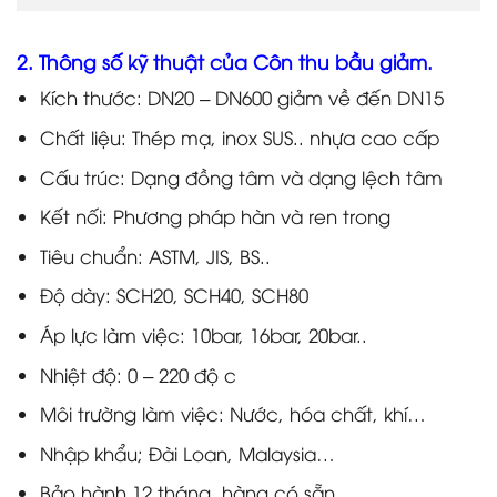
2. Thông số kỹ thuật của Côn thu bầu giảm.
Kích thước: DN20 – DN600 giảm về đến DN15
Chất liệu: Thép mạ, inox SUS.. nhựa cao cấp
Cấu trúc: Dạng đồng tâm và dạng lệch tâm
Kết nối: Phương pháp hàn và ren trong
Tiêu chuẩn: ASTM, JIS, BS..
Độ dày: SCH20, SCH40, SCH80
Áp lực làm việc: 10bar, 16bar, 20bar..
Nhiệt độ: 0 – 220 độ c
Môi trường làm việc: Nước, hóa chất, khí…
Nhập khẩu; Đài Loan, Malaysia…
Bảo hành 12 tháng, hàng có sẵn..