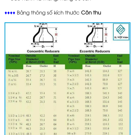
♦♦♦♦
Bảng thông số kích thước
Côn thu