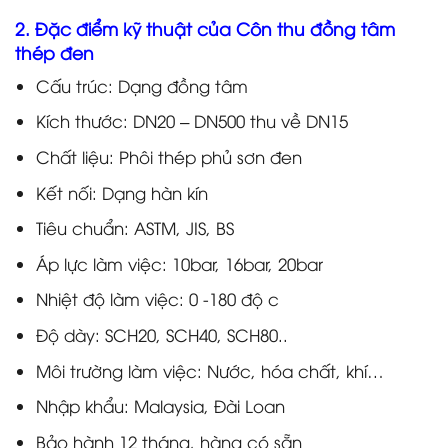
2. Đặc điểm kỹ thuật của Côn thu đồng tâm
thép đen
Cấu trúc: Dạng đồng tâm
Kích thước: DN20 – DN500 thu về DN15
Chất liệu: Phôi thép phủ sơn đen
Kết nối: Dạng hàn kín
Tiêu chuẩn: ASTM, JIS, BS
Áp lực làm việc: 10bar, 16bar, 20bar
Nhiệt độ làm việc: 0 -180 độ c
Độ dày: SCH20, SCH40, SCH80..
Môi trường làm việc: Nước, hóa chất, khí…
Nhập khẩu: Malaysia, Đài Loan
Bảo hành 12 tháng, hàng có sẵn