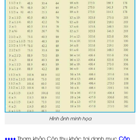
Hình ảnh minh họa
♦♦♦♦
Tham khảo Côn thu khác tại danh mục
Côn