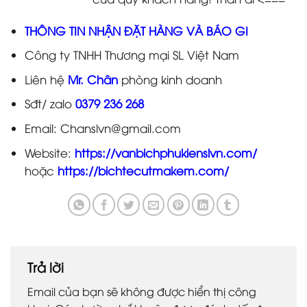
THÔNG TIN NHẬN ĐẶT HÀNG VÀ BÁO GI
Công ty TNHH Thương mại SL Việt Nam
Liên hệ
Mr. Chân
phòng kinh doanh
Sđt/ zalo
0379 236 268
Email: Chanslvn@gmail.com
Website:
https://vanbichphukienslvn.com/
hoặc
https://bichtecutmakem.com/
Trả lời
Email của bạn sẽ không được hiển thị công