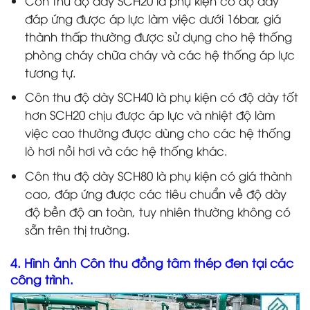
Côn thu độ dày SCH20 là phụ kiện có độ dày
đáp ứng được áp lực làm việc dưới 16bar, giá
thành thấp thường được sử dụng cho hệ thống
phòng cháy chữa cháy và các hệ thống áp lực
tương tự.
Côn thu độ dày SCH40 là phụ kiện có độ dày tốt
hơn SCH20 chịu được áp lực và nhiệt độ làm
việc cao thường được dùng cho các hệ thống
lò hơi nồi hơi và các hệ thống khác.
Côn thu độ dày SCH80 là phụ kiện có giá thành
cao, đáp ứng được các tiêu chuẩn về độ dày
độ bền độ an toàn, tuy nhiên thường không có
sẵn trên thị trường.
4. Hình ảnh Côn thu đồng tâm thép đen tại các
công trình.