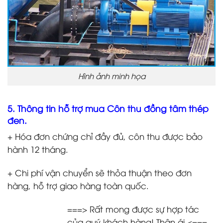
Hình ảnh minh họa
5. Thông tin hỗ trợ mua Côn thu đồng tâm thép
đen.
+ Hóa đơn chứng chỉ đầy đủ, côn thu được bảo
hành 12 tháng.
+ Chi phí vận chuyển sẽ thỏa thuận theo đơn
hàng, hỗ trợ giao hàng toàn quốc.
===> Rất mong được sự hợp tác
của quý khách hàng! Thân ái <===