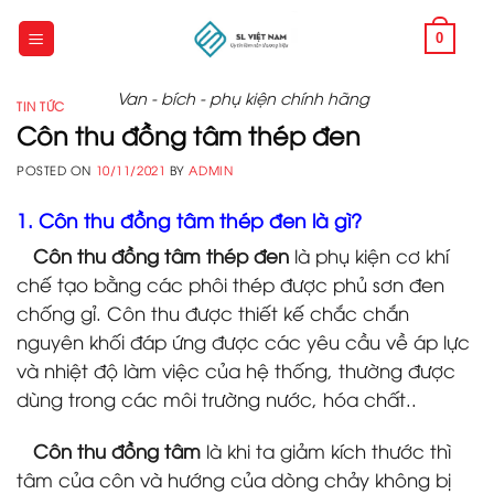
Skip
to
0
content
Van - bích - phụ kiện chính hãng
TIN TỨC
Côn thu đồng tâm thép đen
POSTED ON
10/11/2021
BY
ADMIN
1. Côn thu đồng tâm thép đen là gì?
Côn thu đồng tâm thép đen
là phụ kiện cơ khí
chế tạo bằng các phôi thép được phủ sơn đen
chống gỉ. Côn thu được thiết kế chắc chắn
nguyên khối đáp ứng được các yêu cầu về áp lực
và nhiệt độ làm việc của hệ thống, thường được
dùng trong các môi trường nước, hóa chất..
Côn thu đồng tâm
là khi ta giảm kích thước thì
tâm của côn và hướng của dòng chảy không bị