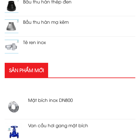
Bầu thu hàn thép đen
Bầu thu hàn mạ kẽm
Tê ren inox
SẢN PHẨM MỚI
SẢN PHẨM MỚI
Mặt bích inox DN800
Van cầu hơi gang mặt bích