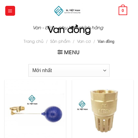
Skip
to
0
content
Van đồng
Van - bích - phụ kiện chính hãng
Trang chủ
/
Sản phẩm
/
Van cơ
/
Van đồng
MENU