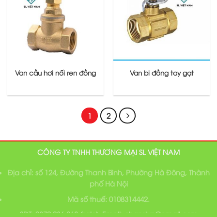
Van cầu hơi nối ren đồng
Van bi đồng tay gạt
1
2
CÔNG TY TNHH THƯƠNG MẠI SL VIỆT NAM
Địa chỉ: số 124, Đường Thanh Bình, Phường Hà Đông, Thành
phố Hà Nội
Mã số thuế: 0108314442.
SĐT: 0379 236 268 (zalo), Email: chanslvn@gmail.com