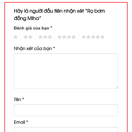
Hãy là người đầu tiên nhận xét “Rọ bơm
đồng Miha”
*
Đánh giá của bạn
1
2
3
4
5
Nhận xét của bạn
*
Tên
*
Email
*