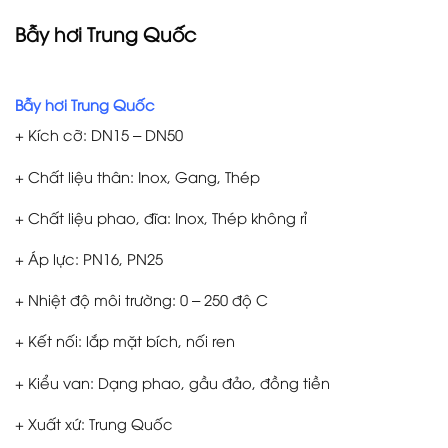
Bẫy hơi Trung Quốc
Bẫy hơi Trung Quốc
+ Kích cỡ: DN15 – DN50
+ Chất liệu thân: Inox, Gang, Thép
+ Chất liệu phao, đĩa: Inox, Thép không rỉ
+ Áp lực: PN16, PN25
+ Nhiệt độ môi trường: 0 – 250 độ C
+ Kết nối: lắp mặt bích, nối ren
+ Kiểu van: Dạng phao, gầu đảo, đồng tiền
+ Xuất xứ: Trung Quốc