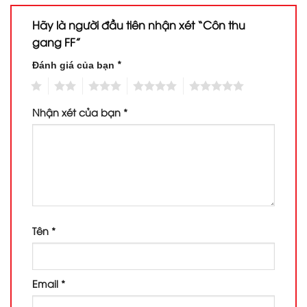
Hãy là người đầu tiên nhận xét “Côn thu
gang FF”
*
Đánh giá của bạn
1
2
3
4
5
Nhận xét của bạn
*
Tên
*
Email
*