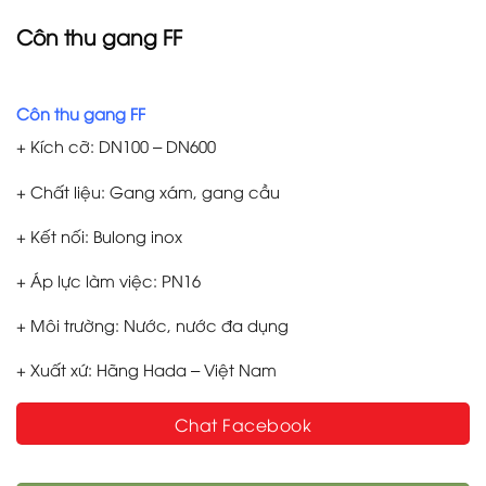
Côn thu gang FF
Côn thu gang FF
+ Kích cỡ: DN100 – DN600
+ Chất liệu: Gang xám, gang cầu
+ Kết nối: Bulong inox
+ Áp lực làm việc: PN16
+ Môi trường: Nước, nước đa dụng
+ Xuất xứ: Hãng Hada – Việt Nam
Chat Facebook