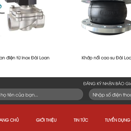
an điện từ inox Đài Loan
Khớp nối cao su Đài Lo
ĐĂNG KÝ NHẬN BÁO GI
RANG CHỦ
GIỚI THIỆU
TIN TỨC
TUYỂN DỤNG