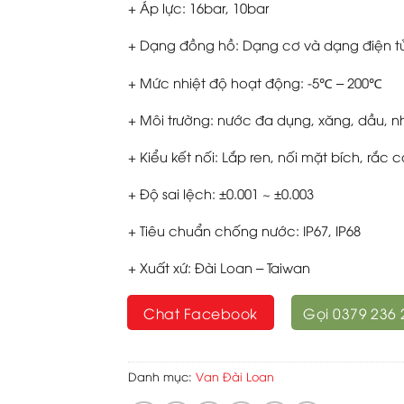
+ Áp lực: 16bar, 10bar
+ Dạng đồng hồ: Dạng cơ và dạng điện t
+ Mức nhiệt độ hoạt động: -5℃ – 200℃
+ Môi trường: nước đa dụng, xăng, dầu, n
+ Kiểu kết nối: Lắp ren, nối mặt bích, rắc c
+ Độ sai lệch: ±0.001 ~ ±0.003
+ Tiêu chuẩn chống nước: IP67, IP68
+ Xuất xứ: Đài Loan – Taiwan
Chat Facebook
Gọi 0379 236 
Danh mục:
Van Đài Loan