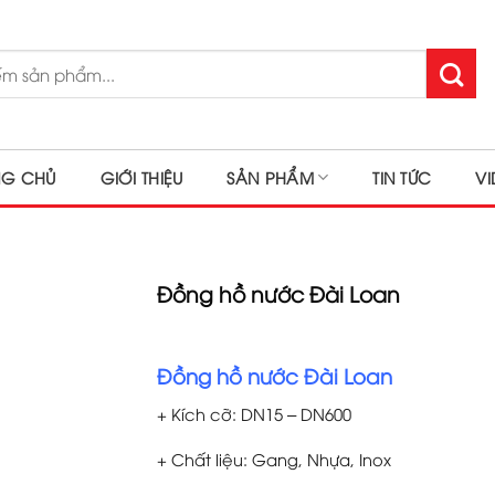
NG CHỦ
GIỚI THIỆU
SẢN PHẨM
TIN TỨC
V
Đồng hồ nước Đài Loan
Đồng hồ nước Đài Loan
+ Kích cỡ: DN15 – DN600
+ Chất liệu: Gang, Nhựa, Inox