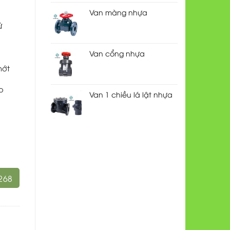
Van màng nhựa
ử
Van cổng nhựa
hớt
o
Van 1 chiều lá lật nhựa
268