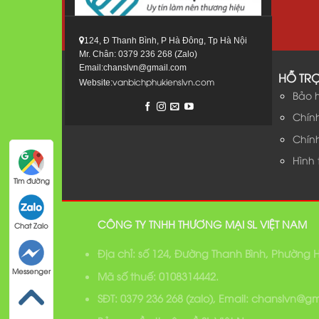
124, Đ Thanh Bình, P Hà Đông, Tp Hà Nội
Mr. Chân: 0379 236 268 (Zalo)
Email:chanslvn@gmail.com
HỖ TR
vanbichphukienslvn.com
Website:
Bảo 
Chín
Chín
Hình
Tìm đường
CÔNG TY TNHH THƯƠNG MẠI SL VIỆT NAM
Chat Zalo
Địa chỉ: số 124, Đường Thanh Bình, Phường
Messenger
Mã số thuế: 0108314442.
SĐT: 0379 236 268 (zalo), Email: chanslvn@g