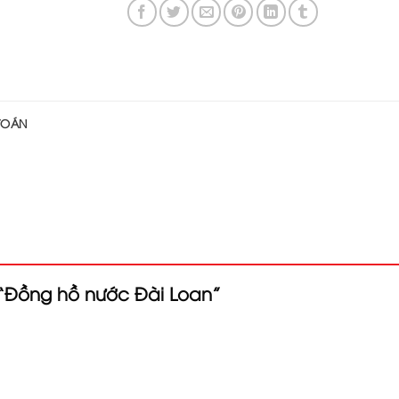
 TOÁN
t “Đồng hồ nước Đài Loan”