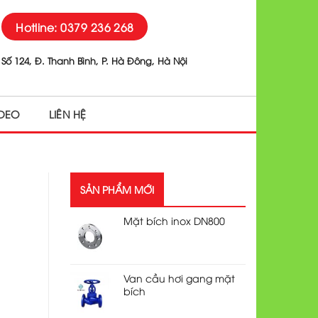
Hotline: 0379 236 268
Số 124, Đ. Thanh Bình, P. Hà Đông, Hà Nội
IDEO
LIÊN HỆ
SẢN PHẨM MỚI
Mặt bích inox DN800
Van cầu hơi gang mặt
bích