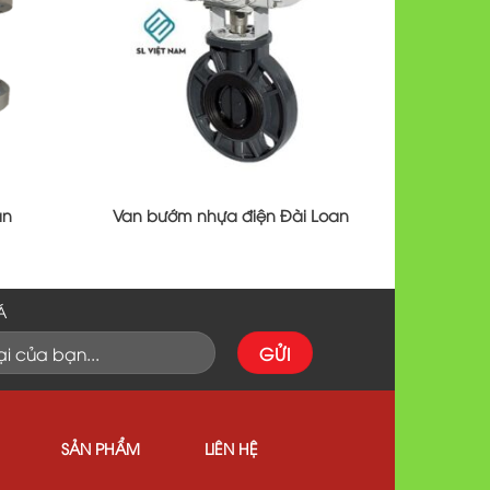
an
Van bướm nhựa điện Đài Loan
Á
SẢN PHẨM
LIÊN HỆ