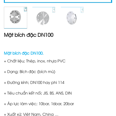
Mặt bích đặc DN100
Mặt bích đặc DN100.
+ Chất liệu; Thép, inox, nhựa PVC
+ Dạng; Bích đặc (bích mù)
+ Đường kính; DN100 hay phi 114
+ Tiêu chuẩn kết nối; JIS, BS, ANS, DIN
+ Áp lực làm việc; 10bar, 16bar, 20bar
+ Xuất xứ; Việt Nam, China …