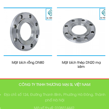
Mặt bích rỗng DN80
Mặt bích thép DN20 mạ
kẽm
CÔNG TY TNHH THƯƠNG MẠI SL VIỆT NAM
Địa chỉ: số 124, Đường Thanh Bình, Phường Hà Đông, Thành
phố Hà Nội
Mã số thuế: 0108314442.