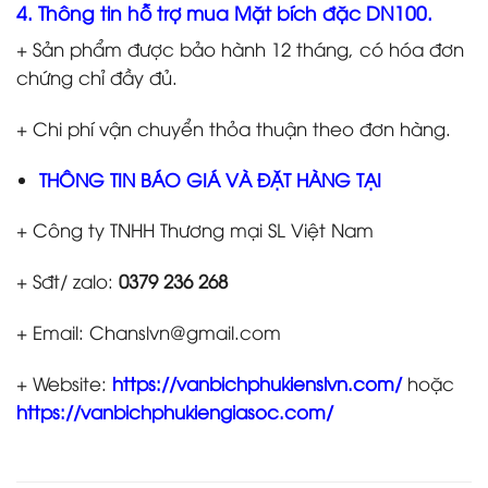
4. Thông tin hỗ trợ mua Mặt bích đặc DN100.
+ Sản phẩm được bảo hành 12 tháng, có hóa đơn
chứng chỉ đầy đủ.
+ Chi phí vận chuyển thỏa thuận theo đơn hàng.
THÔNG TIN BÁO GIÁ VÀ ĐẶT HÀNG TẠI
+ Công ty TNHH Thương mại SL Việt Nam
+ Sđt/ zalo:
0379 236 268
+ Email: Chanslvn@gmail.com
+ Website:
https://vanbichphukienslvn.com/
hoặc
https://vanbichphukiengiasoc.com/