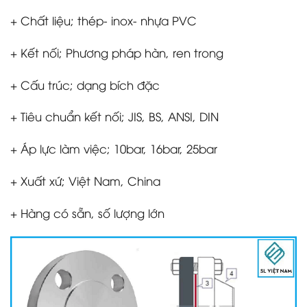
+ Chất liệu; thép- inox- nhựa PVC
+ Kết nối; Phương pháp hàn, ren trong
+ Cấu trúc; dạng bích đặc
+ Tiêu chuẩn kết nối; JIS, BS, ANSI, DIN
+ Áp lực làm việc; 10bar, 16bar, 25bar
+ Xuất xứ; Việt Nam, China
+ Hàng có sẵn, số lượng lớn