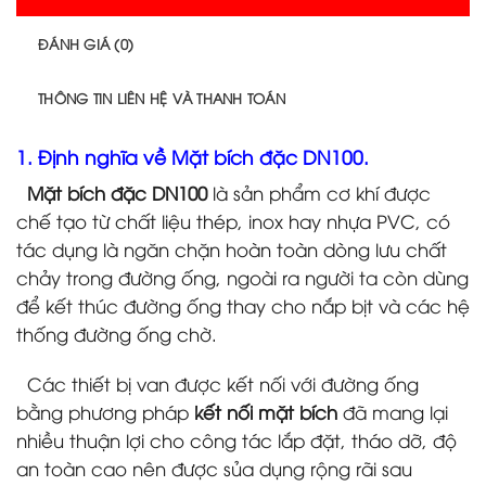
ĐÁNH GIÁ (0)
THÔNG TIN LIÊN HỆ VÀ THANH TOÁN
1. Định nghĩa về Mặt bích đặc DN100.
Mặt bích đặc DN100
là sản phẩm cơ khí được
chế tạo từ chất liệu thép, inox hay nhựa PVC, có
tác dụng là ngăn chặn hoàn toàn dòng lưu chất
chảy trong đường ống, ngoài ra người ta còn dùng
để kết thúc đường ống thay cho nắp bịt và các hệ
thống đường ống chờ.
Các thiết bị van được kết nối với đường ống
bằng phương pháp
kết nối mặt bích
đã mang lại
nhiều thuận lợi cho công tác lắp đặt, tháo dỡ, độ
an toàn cao nên được sủa dụng rộng rãi sau