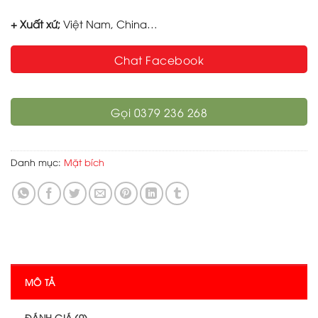
+ Xuất xứ;
Việt Nam, China…
Chat Facebook
Gọi 0379 236 268
Danh mục:
Mặt bích
MÔ TẢ
ĐÁNH GIÁ (0)