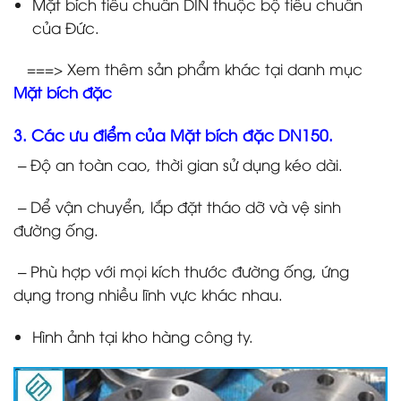
Mặt bích tiêu chuẩn DIN thuộc bộ tiêu chuẩn
của Đức.
===> Xem thêm sản phẩm khác tại danh mục
Mặt bích đặc
3. Các ưu điểm của M
ặt bích đặc DN150.
– Độ an toàn cao, thời gian sử dụng kéo dài.
– Dể vận chuyển, lắp đặt tháo dỡ và vệ sinh
đường ống.
– Phù hợp với mọi kích thước đường ống, ứng
dụng trong nhiều lĩnh vực khác nhau.
Hình ảnh tại kho hàng công ty.