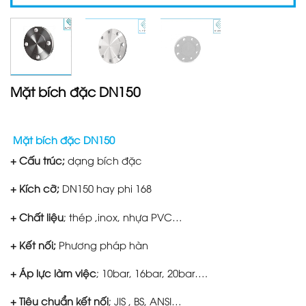
Mặt bích đặc DN150
Mặt bích đặc DN150
+ Cấu trúc;
dạng bích đặc
+ Kích cỡ;
DN150 hay phi 168
+ Chất liệu
; thép ,inox, nhựa PVC…
+ Kết nối;
Phương pháp hàn
+ Áp lực làm việc
; 10bar, 16bar, 20bar….
+ Tiêu chuẩn kết nối
; JIS , BS, ANSI…