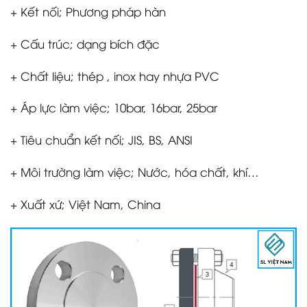
+ Kết nối; Phương pháp hàn
+ Cấu trúc; dạng bích đặc
+ Chất liệu; thép , inox hay nhựa PVC
+ Áp lực làm việc; 10bar, 16bar, 25bar
+ Tiêu chuẩn kết nối; JIS, BS, ANSI
+ Môi trường làm việc; Nước, hóa chất, khí…
+ Xuất xứ; Việt Nam, China