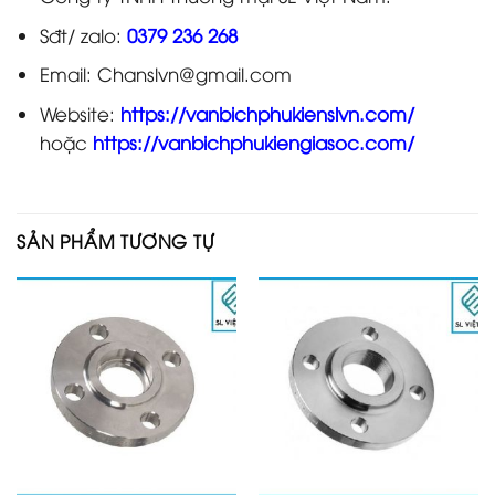
Sđt/ zalo:
0379 236 268
Email: Chanslvn@gmail.com
Website:
https://vanbichphukienslvn.com/
hoặc
https://vanbichphukiengiasoc.com/
SẢN PHẨM TƯƠNG TỰ