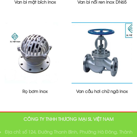
Van bi mặt bích inox
Van bi nối ren inox DN65
Rọ bơm inox
Van cầu hơi chữ ngã inox
CÔNG TY TNHH THƯƠNG MẠI SL VIỆT NAM
Địa chỉ: số 124, Đường Thanh Bình, Phường Hà Đông, Thành