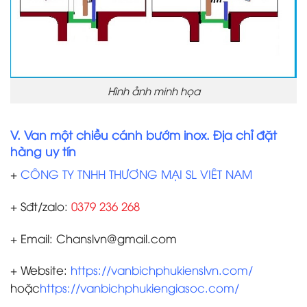
Hình ảnh minh họa
V. Van một chiều cánh bướm inox. Địa chỉ đặt
hàng uy tín
+
CÔNG TY TNHH THƯƠNG MẠI SL VIÊT NAM
+ Sđt/zalo:
0379 236 268
+ Email: Chanslvn@gmail.com
+ Website:
https://vanbichphukienslvn.com/
hoặc
https://vanbichphukiengiasoc.com/