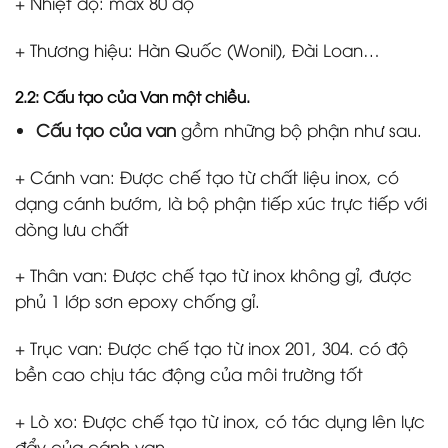
+ Nhiệt độ: max 80 độ
+ Thương hiệu: Hàn Quốc (Wonil), Đài Loan…
2.2: Cấu tạo của Van một chiều.
Cấu tạo của van
gồm những bộ phận như sau.
+ Cánh van: Được chế tạo từ chất liệu inox, có
dạng cánh bướm, là bộ phận tiếp xúc trực tiếp với
dòng lưu chất
+ Thân van: Được chế tạo từ inox không gỉ, được
phủ 1 lớp sơn epoxy chống gỉ.
+ Trục van: Được chế tạo từ inox 201, 304. có độ
bền cao chịu tác động của môi trường tốt
+ Lò xo: Được chế tạo từ inox, có tác dụng lên lực
đẩy của cánh van.