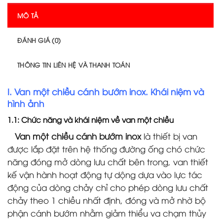
MÔ TẢ
ĐÁNH GIÁ (0)
THÔNG TIN LIÊN HỆ VÀ THANH TOÁN
I. Van một chiều cánh bướm inox. Khái niệm và
hình ảnh
1.1: Chức năng và khái niệm về van một chiều
Van một chiều cánh bướm inox
là thiết bị van
được lắp đặt trên hệ thống đường ống chó chức
năng đóng mở dòng lưu chất bên trong, van thiết
kế vận hành hoạt động tự dộng dựa vào lực tác
động của dòng chảy chỉ cho phép dòng lưu chất
chảy theo 1 chiều nhất định, đóng và mở nhờ bộ
phận cánh bướm nhằm giảm thiểu va chạm thủy