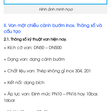
Hình ảnh minh họa
II. Van một chiều cánh bướm inox. Thông số và
cấu tạo
2.1. Thông số kỹ thuật van hiện nay.
+ Kích cỡ van: DN50 – DN500
+ Dạng van: dạng cánh bướm
+ Chất liệu van: Thép không gỉ inox 304, 201
+ Kết nối: dạng bích
+ Áp lực van: Định mức PN10 – PN16 hay 10bar,
16bar