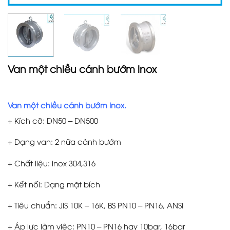
Van một chiều cánh bướm inox
Van một chiều cánh bướm inox.
+ Kích cỡ: DN50 – DN500
+ Dạng van: 2 nữa cánh bướm
+ Chất liệu: inox 304,316
+ Kết nối: Dạng mặt bích
+ Tiêu chuẩn: JIS 10K – 16K, BS PN10 – PN16, ANSI
+ Áp lực làm việc: PN10 – PN16 hay 10bar, 16bar