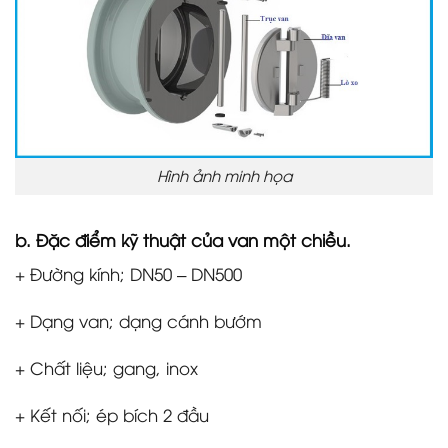
Hình ảnh minh họa
b. Đặc điểm kỹ thuật của van một chiều.
+ Đường kính; DN50 – DN500
+ Dạng van; dạng cánh bướm
+ Chất liệu; gang, inox
+ Kết nối; ép bích 2 đầu