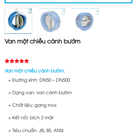
Van một chiều cánh bướm
5.00
2
trên 5
Van một chiều cánh bướm.
dựa trên
đánh giá
+ Đường kính: DN50 – DN500
+ Dạng van: van cánh bướm
+ Chất liệu: gang inox
+ Kết nối: bích 2 mặt
+ Tiêu chuẩn: JIS, BS, ANSI