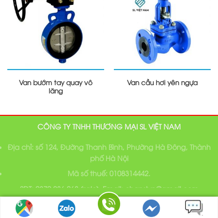
Van bướm tay quay vô
Van cầu hơi yên ngựa
lăng
CÔNG TY TNHH THƯƠNG MẠI SL VIỆT NAM
Địa chỉ: số 124, Đường Thanh Bình, Phường Hà Đông, Thành
phố Hà Nội
Mã số thuế: 0108314442.
SĐT: 0379 236 268 (zalo), Email: chanslvn@gmail.com
Bản quyền thuộc về SL Việt Nam