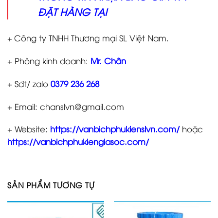
ĐẶT HÀNG TẠI
Công ty TNHH Thương mại SL Việt Nam.
+
+ Phòng kinh doanh:
Mr. Chân
+ Sđt/ zalo
0379 236 268
+ Email: chanslvn@gmail.com
+ Website:
https://vanbichphukienslvn.com/
hoặc
https://vanbichphukiengiasoc.com/
SẢN PHẨM TƯƠNG TỰ