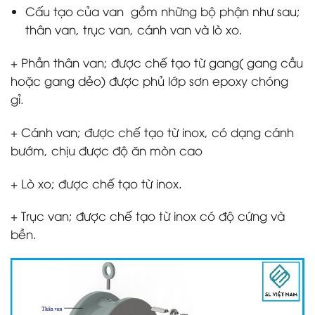
Cấu tạo của van gồm những bộ phận như sau;
thân van, trục van, cánh van và lò xo.
+ Phần thân van; được chế tạo từ gang( gang cầu
hoặc gang dẻo) được phủ lớp sơn epoxy chóng
gỉ.
+ Cánh van; được chế tạo từ inox, có dạng cánh
bướm, chịu được độ ăn mòn cao
+ Lò xo; được chế tạo từ inox.
+ Trục van; được chế tạo từ inox có độ cứng và
bền.