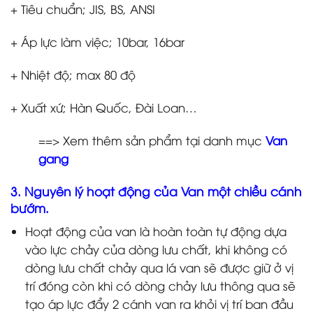
+ Tiêu chuẩn; JIS, BS, ANSI
+ Áp lực làm việc; 10bar, 16bar
+ Nhiệt độ; max 80 độ
+ Xuất xứ; Hàn Quốc, Đài Loan…
==> Xem thêm sản phẩm tại danh mục
Van
gang
3. Nguyên lý hoạt động của Van một chiều cánh
bướm.
Hoạt động của van là hoàn toàn tự động dựa
vào lực chảy của dòng lưu chất, khi không có
dòng lưu chất chảy qua lá van sẽ được giữ ở vị
trí đóng còn khi có dòng chảy lưu thông qua sẽ
tạo áp lực đẩy 2 cánh van ra khỏi vị trí ban đầu