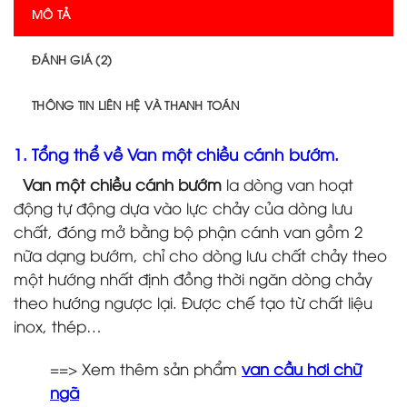
MÔ TẢ
ĐÁNH GIÁ (2)
THÔNG TIN LIÊN HỆ VÀ THANH TOÁN
1. Tổng thể về Van một chiều cánh bướm.
Van một chiều cánh bướm
la dòng van hoạt
động tự động dựa vào lực chảy của dòng lưu
chất, đóng mở bằng bộ phận cánh van gồm 2
nữa dạng bướm, chỉ cho dòng lưu chất chảy theo
một hướng nhất định đồng thời ngăn dòng chảy
theo hướng ngược lại. Được chế tạo từ chất liệu
inox, thép…
==> Xem thêm sản phẩm
van cầu hơi chữ
ngã