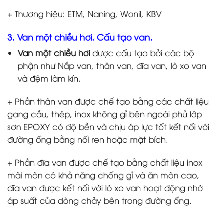
+ Thương hiệu: ETM, Naning, Wonil, KBV
3. Van một chiều hơi. Cấu tạo van.
Van một chiều hơi
được cấu tạo bởi các bộ
phận như Nắp van, thân van, đĩa van, lò xo van
và đệm làm kín.
+ Phần thân van được chế tạo bằng các chất liệu
gang cầu, thép, inox không gỉ bên ngoài phủ lớp
sơn EPOXY có độ bền và chịu áp lực tốt kết nối với
đường ống bằng nối ren hoặc mặt bích.
+ Phần đĩa van được chế tạo bằng chất liệu inox
mài mòn có khả năng chống gỉ và ăn mòn cao,
đĩa van được kết nối với lò xo van hoạt động nhờ
áp suất của dòng chảy bên trong đường ống.