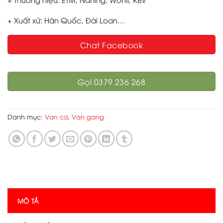
+ Xuất xứ: Hàn Quốc, Đài Loan…
Chat Facebook
Gọi 0379 236 268
Danh mục:
Van cơ
,
Van gang
MÔ TẢ