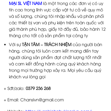
MẠI SL VIỆT NAM
là một trong các đơn vị có uy
tín cao trong lĩnh vực cấp vật tư cả về quy mô
và số lượng, chúng tôi nhập khẩu và phân phối
các thiết bị van và phụ kiện trên toàn quốc với
giá thành phù hợp, giấy tờ đầy đủ, bảo hành 12
tháng cho tất cả sản phẩm tại công ty
Với sự
TẬN TÂM – TRÁCH NHIỆM
của người bán
hàng, chúng tôi luôn cam kết mang đến tay
người dùng sản phẩm đạt chất lượng tốt nhất
và cam kết đồng hành cùng quý khách hàng
trong mọi trường hợp xảy ra. Mọi yêu cầu quý
khách vui lòng gọi
+ Sđt/zalo:
0379 236 268
+ Email: Chanslvn@gmail.com