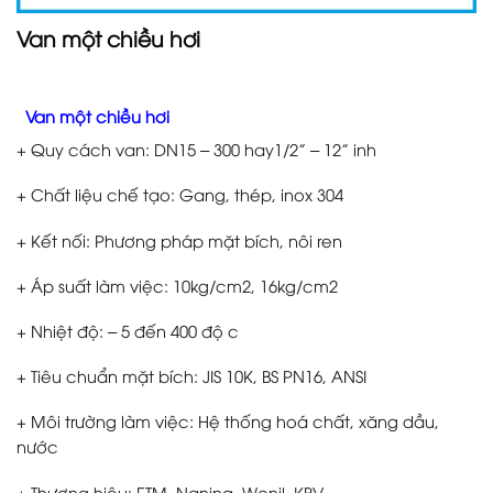
Van một chiều hơi
Van một chiều hơi
+ Quy cách van: DN15 – 300 hay1/2” – 12” inh
+ Chất liệu chế tạo: Gang, thép, inox 304
+ Kết nối: Phương pháp mặt bích, nôi ren
+ Áp suất làm việc: 10kg/cm2, 16kg/cm2
+ Nhiệt độ: – 5 đến 400 độ c
+ Tiêu chuẩn mặt bích: JIS 10K, BS PN16, ANSI
+ Môi trường làm việc: Hệ thống hoá chất, xăng dầu,
nước
+ Thương hiệu: ETM, Naning, Wonil, KBV