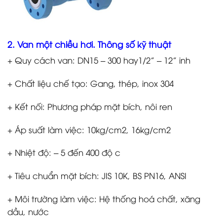
2. Van một chiều hơi. Thông số kỹ thuật
+ Quy cách van: DN15 – 300 hay1/2” – 12” inh
+ Chất liệu chế tạo: Gang, thép, inox 304
+ Kết nối: Phương pháp mặt bích, nôi ren
+ Áp suất làm việc: 10kg/cm2, 16kg/cm2
+ Nhiệt độ: – 5 đến 400 độ c
+ Tiêu chuẩn mặt bích: JIS 10K, BS PN16, ANSI
+ Môi trường làm việc: Hệ thống hoá chất, xăng
dầu, nước