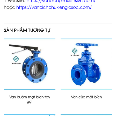
+ Website:
https://vanbichphukienslvn.com/
hoặc
https://vanbichphukiengiasoc.com/
SẢN PHẨM TƯƠNG TỰ
Van bướm mặt bích tay
Van cửa mặt bích
gạt