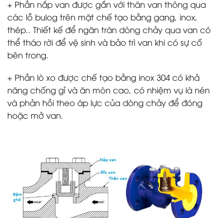
+ Phần nắp van được gắn với thân van thông qua
các lỗ bulog trên mặt chế tạo bằng gang, inox,
thép.. Thiết kế để ngăn tràn dòng chảy qua van có
thể tháo rời để vệ sinh và bảo trì van khi có sự cố
bên trong.
+ Phần lò xo được chế tạo bằng inox 304 có khả
năng chống gỉ và ăn mòn cao, có nhiệm vụ là nén
và phản hồi theo áp lực của dòng chảy để đóng
hoặc mở van.