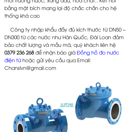
môi trường nước, xăng dầu, hoá chất.. Kết nối
bằng mặt bích mang lại độ chắc chắn cho hệ
thống khá cao
Công ty nhập khẩu đầy đủ kích thước từ DN50 –
DN300 từ các nước như Hàn Quốc, Đài Loan đảm
bảo chất lượng và mẫu mã, quý khách liên hệ
0379 236 268
để nhận báo giá
Đồng hồ đo nước
điện từ
hoặc gửi yêu cầu qua Email:
Chanslvn@gmail.com