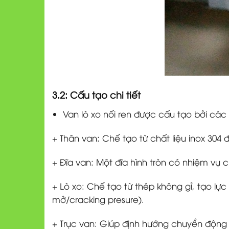
3.2: Cấu tạo chi tiết
Van lò xo nối ren được cấu tạo bởi các 
+ Thân van: Chế tạo từ chất liệu inox 30
+ Đĩa van: Một đĩa hình tròn có nhiệm vụ 
+ Lò xo: Chế tạo từ thép không gỉ, tạo lực
mở/cracking presure).
+ Trục van: Giúp định hướng chuyển động