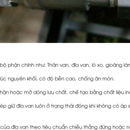
bộ phận chính như: Thân van, đĩa van, lò xo, gioăng làm
4 đúc nguyên khối, có độ bền cao, chống ăn mòn.
chặn hoặc mở dòng lưu chất, chế tạo bằng chất liệu in
 ép giữ đĩa van luôn ở trạng thái đóng khi không có áp
 của đĩa van theo tiêu chuẩn chiều thẳng đứng hoặc 