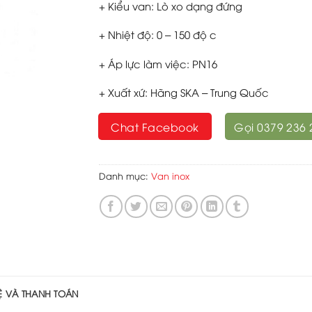
+ Kiểu van: Lò xo dạng đứng
+ Nhiệt độ: 0 – 150 độ c
+ Áp lực làm việc: PN16
+ Xuất xứ: Hãng SKA – Trung Quốc
Chat Facebook
Gọi 0379 236 
Danh mục:
Van inox
HỆ VÀ THANH TOÁN