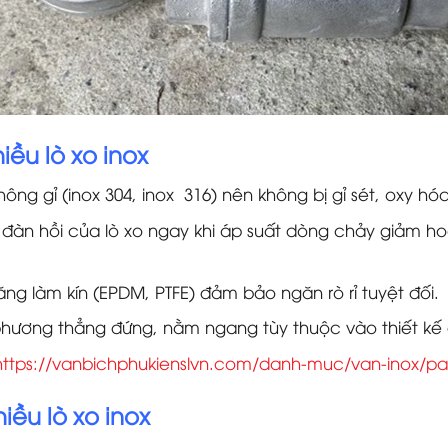
iều lò xo inox
ông gỉ (inox 304, inox 316) nên không bị gỉ sét, oxy h
c đàn hồi của lò xo ngay khi áp suất dòng chảy giảm 
ăng làm kín (EPDM, PTFE) đảm bảo ngăn rò rỉ tuyệt đối.
o phương thẳng đứng, nằm ngang tùy thuộc vào thiết k
https://vanbichphukienslvn.com/danh-muc/van-inox/p
iều lò xo inox