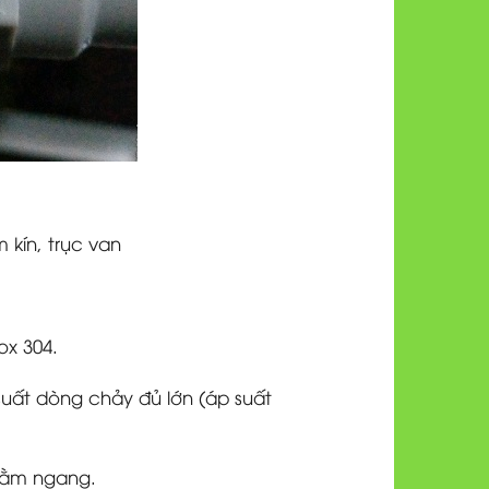
 kín, trục van
ox 304.
 suất dòng chảy đủ lớn (áp suất
nằm ngang.