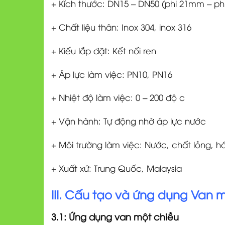
+ Kích thước: DN15 – DN50 (phi 21mm – p
+ Chất liệu thân: Inox 304, inox 316
+ Kiếu lắp đặt: Kết nối ren
+ Áp lực làm việc: PN10, PN16
+ Nhiệt độ làm việc: 0 – 200 độ c
+ Vận hành: Tự động nhờ áp lực nước
+ Môi trường làm việc: Nước, chất lỏng, h
+ Xuất xứ: Trung Quốc, Malaysia
III. Cấu tạo và ứng dụng Van m
3.1: Ứng dụng van một chiều