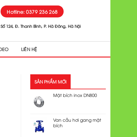
Hotline: 0379 236 268
Số 124, Đ. Thanh Bình, P. Hà Đông, Hà Nội
IDEO
LIÊN HỆ
SẢN PHẨM MỚI
Mặt bích inox DN800
Van cầu hơi gang mặt
bích