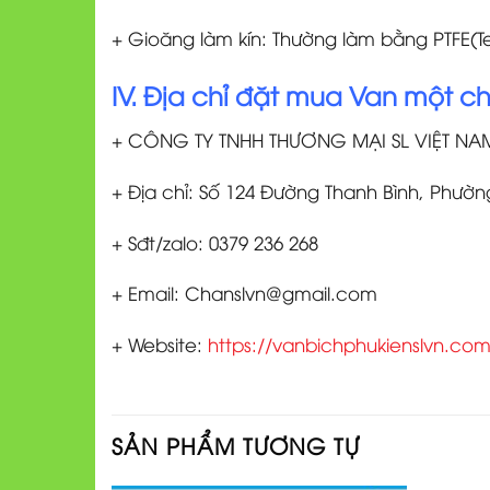
+ Gioăng làm kín: Thường làm bằng PTFE(Tef
IV. Địa chỉ đặt mua Van một chi
+ CÔNG TY TNHH THƯƠNG MẠI SL VIỆT NA
+ Địa chỉ: Số 124 Đường Thanh Bình, Phườ
+ Sđt/zalo: 0379 236 268
+ Email: Chanslvn@gmail.com
+ Website:
https://vanbichphukienslvn.com
SẢN PHẨM TƯƠNG TỰ