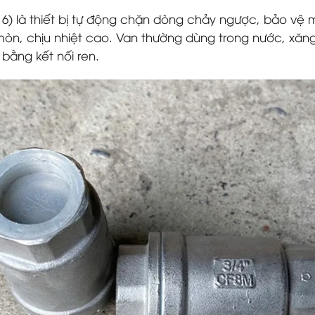
 316) là thiết bị tự động chặn dòng chảy ngược, bảo v
òn, chịu nhiệt cao. Van thường dùng trong nước, xăng 
ằng kết nối ren.