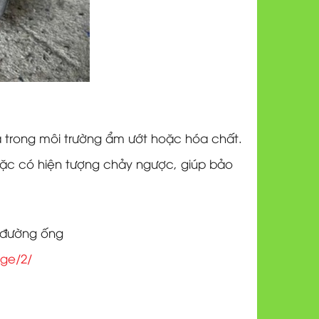
óa trong môi trường ẩm ướt hoặc hóa chất.
hoặc có hiện tượng chảy ngược, giúp bảo
ế đường ống
age/2/