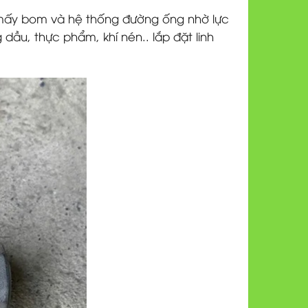
ệ mấy bom và hệ thống đường ống nhờ lực
dầu, thực phẩm, khí nén.. lắp đặt linh