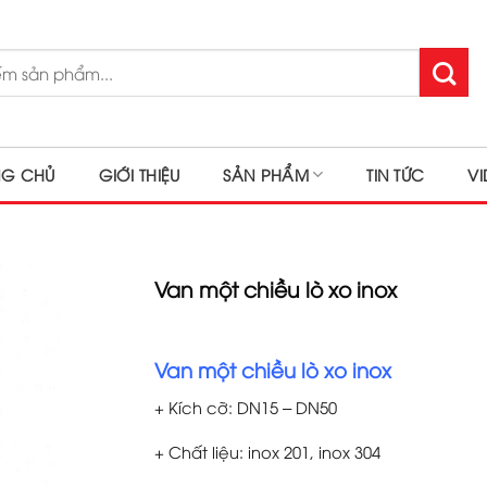
NG CHỦ
GIỚI THIỆU
SẢN PHẨM
TIN TỨC
V
Van một chiều lò xo inox
Van một chiều lò xo inox
+ Kích cỡ: DN15 – DN50
+ Chất liệu: inox 201, inox 304