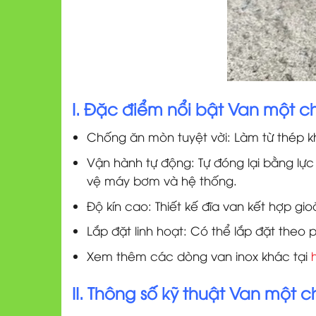
I. Đặc điểm nổi bật Van một ch
Chống ăn mòn tuyệt vời: Làm từ thép kh
Vận hành tự động: Tự đóng lại bằng lự
vệ máy bơm và hệ thống.
Độ kín cao: Thiết kế đĩa van kết hợp gio
Lắp đặt linh hoạt: Có thể lắp đặt the
Xem thêm các dòng van inox khác tại
II. Thông số kỹ thuật Van một ch