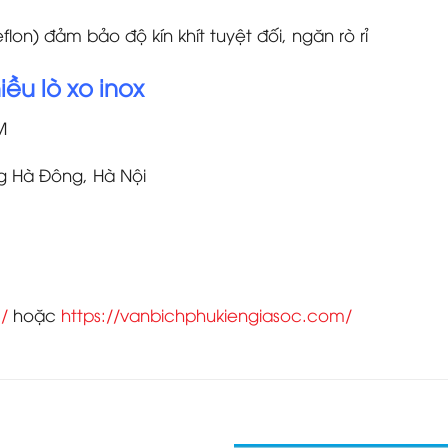
lon) đảm bảo độ kín khít tuyệt đối, ngăn rò rỉ
ều lò xo inox
M
ng Hà Đông, Hà Nội
/
hoặc
https://vanbichphukiengiasoc.com/