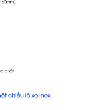
hi 60mm)
óa chất
ột chiều lò xo inox