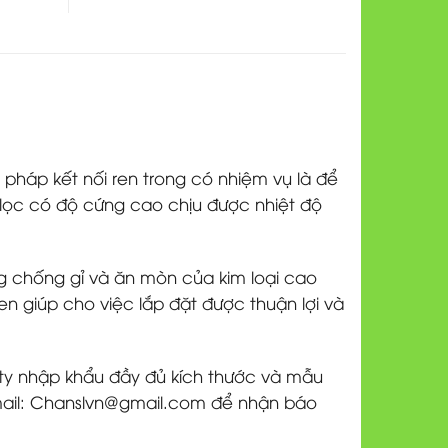
 pháp kết nối ren trong có nhiệm vụ là để
 lọc có độ cứng cao chịu được nhiệt độ
g chống gỉ và ăn mòn của kim loại cao
en giúp cho việc lắp đặt được thuận lợi và
y nhập khẩu đầy đủ kích thước và mẫu
ail: Chanslvn@gmail.com để nhận báo