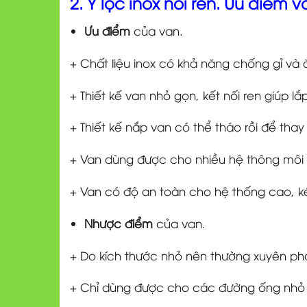
2. Y lọc inox nối ren. Ưu điểm 
Ưu điểm
của van.
+ Chất liệu inox có khả năng chống gỉ và
+ Thiết kế van nhỏ gọn, kết nối ren giúp lắ
+ Thiết kế nắp van có thể tháo rồi để thay
+ Van dùng được cho nhiều hệ thông môi t
+ Van có độ an toàn cho hệ thống cao, ké
Nhược điểm
của van.
+ Do kích thước nhỏ nên thường xuyên phải 
+ Chỉ dùng được cho các đường ống nhỏ d