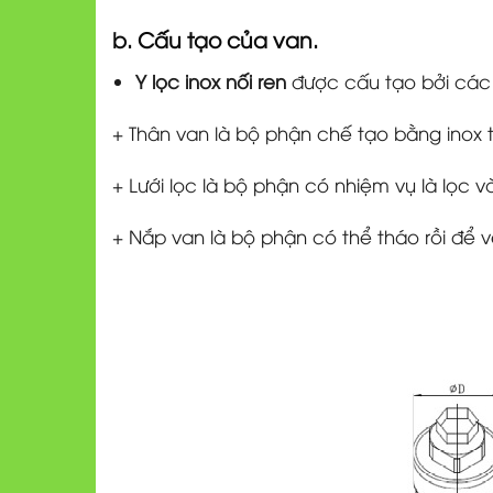
b. Cấu tạo của van.
Y lọc inox nối ren
được cấu tạo bởi các b
+ Thân van là bộ phận chế tạo bằng inox 
+ Lưới lọc là bộ phận có nhiệm vụ là lọc v
+ Nắp van là bộ phận có thể tháo rồi để vệ