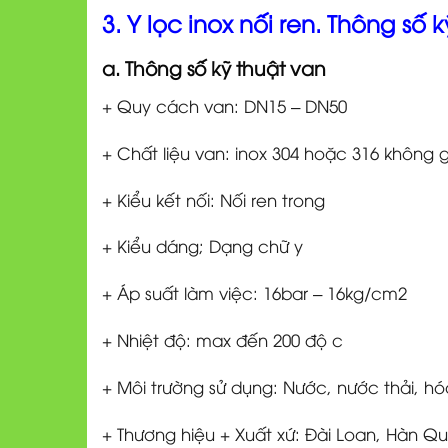
3. Y lọc inox nối ren. Thông số 
a. Thông số kỹ thuật van
+ Quy cách van: DN15 – DN50
+ Chất liệu van: inox 304 hoặc 316 không g
+ Kiểu kết nối: Nối ren trong
+ Kiểu dáng; Dạng chữ y
+ Áp suất làm việc: 16bar – 16kg/cm2
+ Nhiệt độ: max đến 200 độ c
+ Môi trường sử dụng: Nước, nước thải, h
+ Thương hiệu + Xuất xứ: Đài Loan, Hàn Q