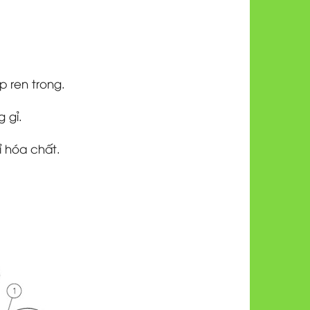
p ren trong.
 gỉ.
ỉ hóa chất.