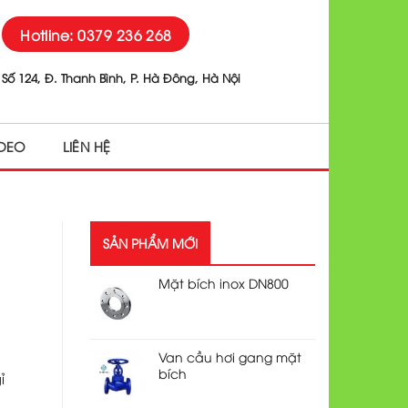
Hotline: 0379 236 268
Số 124, Đ. Thanh Bình, P. Hà Đông, Hà Nội
IDEO
LIÊN HỆ
SẢN PHẨM MỚI
Mặt bích inox DN800
Van cầu hơi gang mặt
bích
ỉ