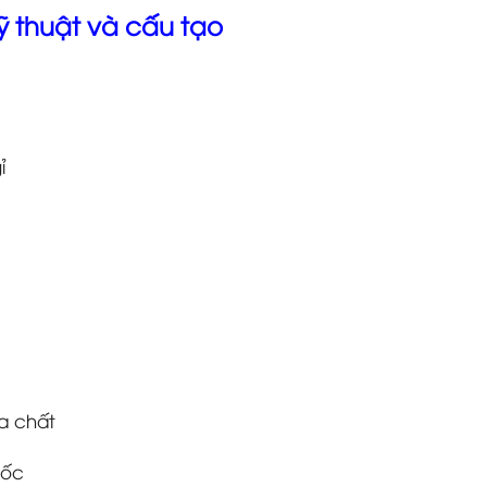
kỹ thuật và cấu tạo
ỉ
óa chất
uốc