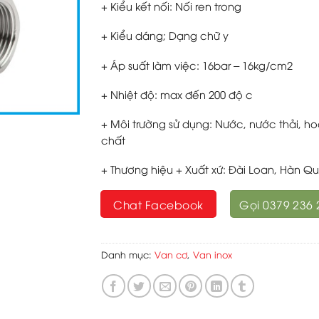
+ Kiểu kết nối: Nối ren trong
+ Kiểu dáng; Dạng chữ y
+ Áp suất làm việc: 16bar – 16kg/cm2
+ Nhiệt độ: max đến 200 độ c
+ Môi trường sử dụng: Nước, nước thải, h
chất
+ Thương hiệu + Xuất xứ: Đài Loan, Hàn Q
Chat Facebook
Gọi 0379 236 
Danh mục:
Van cơ
,
Van inox