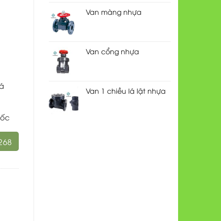
Van màng nhựa
Van cổng nhựa
oá
Van 1 chiều lá lật nhựa
uốc
268