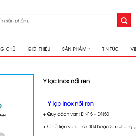
NG CHỦ
GIỚI THIỆU
SẢN PHẨM
TIN TỨC
V
Y lọc inox nối ren
Y lọc inox nối ren
+ Quy cách van: DN15 – DN50
+ Chất liệu van: inox 304 hoặc 316 không g