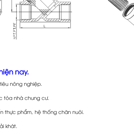
hiện nay.
tiêu nông nghiệp.
ác tòa nhà chung cư.
n thực phẩm, hệ thống chăn nuôi.
ải khát.