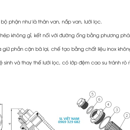
ộ phận như là thân van, nắp van, lưới lọc.
thép không gỉ, kết nối với đường ống bằng phương phá
à giữ phần cặn bã lại, chế tạo bằng chất liệu inox không
 sinh và thay thế lưới lọc, có lớp đệm cao su tránh rò r