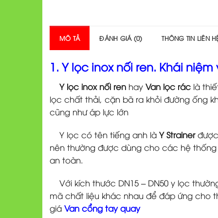
MÔ TẢ
ĐÁNH GIÁ (0)
THÔNG TIN LIÊN 
1. Y lọc inox nối ren. Khái ni
Y lọc inox nối ren
hay
Van lọc rác
là thi
lọc chất thải, cặn bã ra khỏi đường ống 
cũng như áp lực lớn
Y lọc có tên tiếng anh là
Y Strainer
được 
nên thường được dùng cho các hệ thống có 
an toàn.
Với kích thước DN15 – DN50 y lọc thườn
mã chất liệu khác nhau để đáp ứng cho thị
giá
Van cổng tay quay