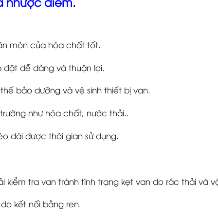
và nhược điểm.
 ăn mòn của hóa chất tốt.
p đặt dễ dàng và thuận lợi.
 thế bảo dưỡng và vệ sinh thiết bị van.
rường như hóa chất, nước thải..
o dài được thời gian sử dụng.
kiểm tra van tránh tình trạng kẹt van do rác thải và vậ
o kết nối bằng ren.