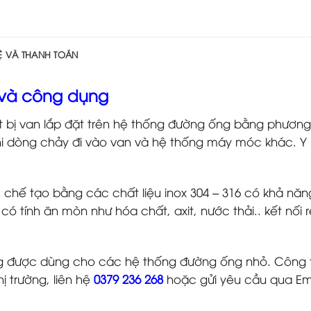
HỆ VÀ THANH TOÁN
ệm và công dụng
ết bị van lắp đặt trên hệ thống đường ống bằng phương
khi dòng chảy đi vào van và hệ thống máy móc khác. Y
chế tạo bằng các chất liệu inox 304 – 316 có khả năn
tính ăn mòn như hóa chất, axit, nước thải.. kết nối r
g được dùng cho các hệ thống đường ống nhỏ. Công t
 trường, liên hệ
0379 236 268
hoặc gửi yêu cầu qua Em