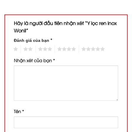
Hãy là người đầu tiên nhận xét “Y lọc ren inox
Wonil”
*
Đánh giá của bạn
1
2
3
4
5
Nhận xét của bạn
*
Tên
*