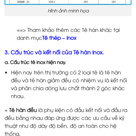
Hình ảnh minh họa
==> Tham khảo thêm các Tê hàn khác tại
danh mục
Tê thép – inox
3. Cấu trúc và kết nối của Tê hàn inox.
a. Cấu trúc tê inox hiện nay.
Hiện nay trên thị trường có 2 loại tê là tê hàn
đều và tê hàn giảm đều có nhiệm vụ là kết nối
và phân chia dòng lưu chất thành 2 góc khác
nhau.
+
Tê hàn đều
là phụ kiện có đầu kết nối và đầu ra
đều bằng nhau đáp ứng được các ưu cầu về kỹ
thuật như độ dày độ bền, độ an toàn cho hệ
thống.