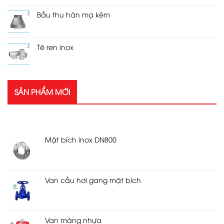
Bầu thu hàn mạ kẽm
Tê ren inox
SẢN PHẨM MỚI
SẢN PHẨM MỚI
Mặt bích inox DN800
Van cầu hơi gang mặt bích
Van màng nhựa