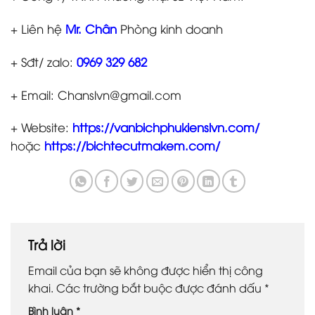
+ Liên hệ
Mr. Chân
Phòng kinh doanh
+ Sđt/ zalo:
0969 329 682
+ Email: Chanslvn@gmail.com
+ Website:
https://vanbichphukienslvn.com/
hoặc
https://bichtecutmakem.com/
Trả lời
Email của bạn sẽ không được hiển thị công
khai.
Các trường bắt buộc được đánh dấu
*
Bình luận
*