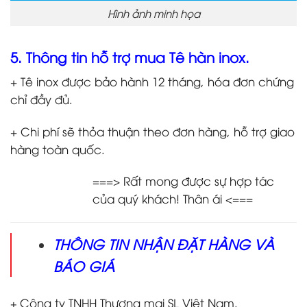
Hình ảnh minh họa
5. Thông tin hỗ trợ mua Tê hàn inox.
+ Tê inox được bảo hành 12 tháng, hóa đơn chứng
chỉ đầy đủ.
+ Chi phí sẽ thỏa thuận theo đơn hàng, hỗ trợ giao
hàng toàn quốc.
===> Rất mong được sự hợp tác
của quý khách! Thân ái <===
THÔNG TIN NHẬN ĐẶT HÀNG VÀ
BÁO GIÁ
Công ty TNHH Thương mại SL Việt Nam.
+