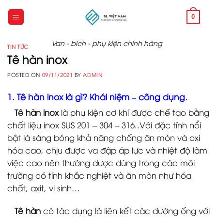
Skip
to
0
content
Van - bích - phụ kiện chính hãng
TIN TỨC
Tê hàn inox
POSTED ON
09/11/2021
BY
ADMIN
1. Tê hàn inox là gì? Khái niệm – công dụng.
Tê hàn inox
là phụ kiện cơ khí được chế tạo bằng
chất liệu inox SUS 201 – 304 – 316..Với đặc tính nổi
bật là sáng bóng khả năng chống ăn mòn và oxi
hóa cao, chịu được va đập áp lực và nhiệt độ làm
việc cao nên thường được dùng trong các môi
trường có tính khắc nghiệt và ăn mòn như hóa
chất, axit, vi sinh…
Tê hàn
có tác dụng là liên kết các đường ống với