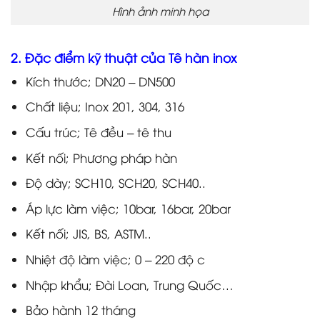
Hình ảnh minh họa
2. Đặc điểm kỹ thuật của Tê hàn inox
Kích thước; DN20 – DN500
Chất liệu; Inox 201, 304, 316
Cấu trúc; Tê đều – tê thu
Kết nối; Phương pháp hàn
Độ dày; SCH10, SCH20, SCH40..
Áp lực làm việc; 10bar, 16bar, 20bar
Kết nối; JIS, BS, ASTM..
Nhiệt độ làm việc; 0 – 220 độ c
Nhập khẩu; Đài Loan, Trung Quốc…
Bảo hành 12 tháng