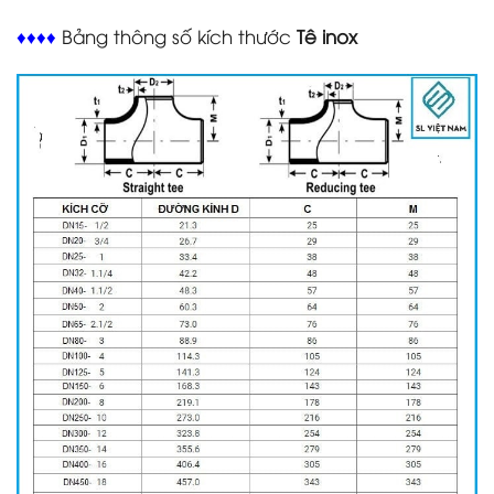
♦♦♦♦
Bảng thông số kích thước
Tê inox