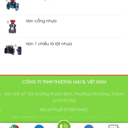
Van cổng nhựa
Van 1 chiều lá lật nhựa
CÔNG TY TNHH THƯƠNG MẠI SL VIỆT NAM
Địa chỉ: số 124, Đường Thanh Bình, Phường Hà Đông, Thành
phố Hà Nội
Mã số thuế: 0108314442.
SĐT: 0379 236 268 (zalo), Email: chanslvn@gmail.com
Bản quyền thuộc về SL Việt Nam