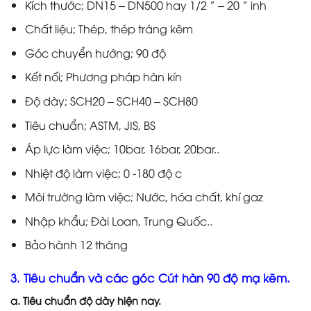
Kích thước; DN15 – DN500 hay 1/2 ” – 20 ” inh
Chất liệu; Thép, thép tráng kẽm
Góc chuyển hướng; 90 độ
Kết nối; Phương pháp hàn kín
Độ dày; SCH20 – SCH40 – SCH80
Tiêu chuẩn; ASTM, JIS, BS
Áp lực làm việc; 10bar, 16bar, 20bar..
Nhiệt độ làm việc; 0 -180 độ c
Môi trường làm việc; Nước, hóa chất, khí gaz
Nhập khẩu; Đài Loan, Trung Quốc..
Bảo hành 12 tháng
3. Tiêu chuẩn và các góc Cút hàn 90 độ mạ kẽm.
a. Tiêu chuẩn độ dày hiện nay.