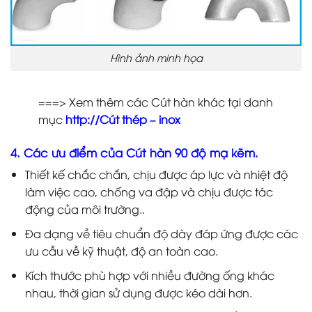
Hình ảnh minh họa
===> Xem thêm các Cút hàn khác tại danh
mục
http://Cút thép – inox
4. Các ưu điểm của Cút hàn 90 độ mạ kẽm.
Thiết kế chắc chắn, chịu được áp lực và nhiệt độ
làm việc cao, chống va đập và chịu được tác
động của môi trường..
Đa dạng về tiêu chuẩn độ dày đáp ứng được các
ưu cầu về kỹ thuật, độ an toàn cao.
Kích thước phù hợp với nhiều đường ống khác
nhau, thời gian sử dụng được kéo dài hơn.