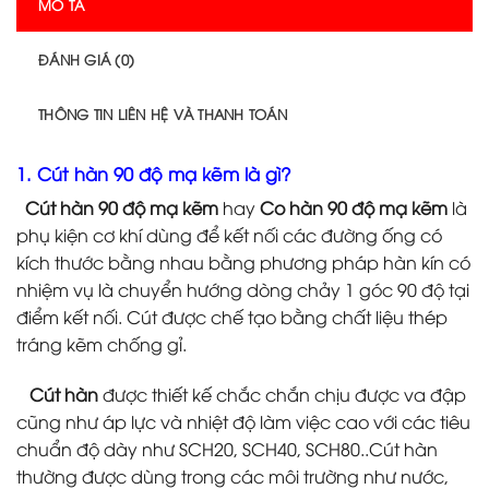
MÔ TẢ
ĐÁNH GIÁ (0)
THÔNG TIN LIÊN HỆ VÀ THANH TOÁN
1. Cút hàn 90 độ mạ kẽm là gì?
Cút hàn 90 độ mạ kẽm
hay
Co hàn 90 độ mạ kẽm
là
phụ kiện cơ khí dùng để kết nối các đường ống có
kích thước bằng nhau bằng phương pháp hàn kín có
nhiệm vụ là chuyển hướng dòng chảy 1 góc 90 độ tại
điểm kết nối. Cút được chế tạo bằng chất liệu thép
tráng kẽm chống gỉ.
Cút hàn
được thiết kế chắc chắn chịu được va đập
cũng như áp lực và nhiệt độ làm việc cao với các tiêu
chuẩn độ dày như SCH20, SCH40, SCH80..Cút hàn
thường được dùng trong các môi trường như nước,