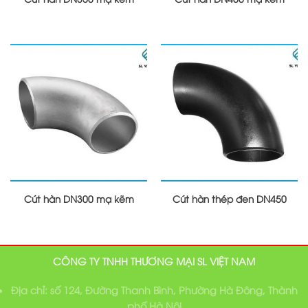
Cút hàn DN300 mạ kẽm
Cút hàn thép đen DN450
CÔNG TY TNHH THƯƠNG MẠI SL VIỆT NAM
Địa chỉ: số 124, Đường Thanh Bình, Phường Hà Đông, Thành
phố Hà Nội