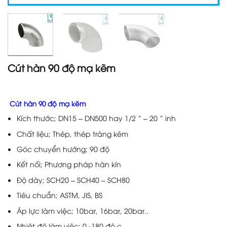
Cút hàn 90 độ mạ kẽm
Cút hàn 90 độ mạ kẽm
Kích thước; DN15 – DN500 hay 1/2 ” – 20 ” inh
Chất liệu; Thép, thép tráng kẽm
Góc chuyển hướng; 90 độ
Kết nối; Phương pháp hàn kín
Độ dày; SCH20 – SCH40 – SCH80
Tiêu chuẩn; ASTM, JIS, BS
Áp lực làm việc; 10bar, 16bar, 20bar..
Nhiệt độ làm việc; 0 -180 độ c