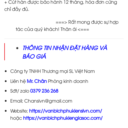
+ Cút hàn được bảo hành 12 tháng, hóa đơn cứng
chỉ đầy đủ.
===> Rất mong được sự hợp
tác của quý khách! Thân ái <===
THÔNG TIN NHẬN ĐẶT HÀNG VÀ
BÁO GIÁ
Công ty TNHH Thương mại SL Việt Nam
Liên hệ
Mr. Chân
Phòng kinh doanh
Sđt/ zalo
0379 236 268
Email; Chanslvn@gmail.com
Website;
https://vanbichphukienslvn.com/
hoặc
https://vanbichphukiengiasoc.com/