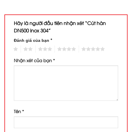
Hãy là người đầu tiên nhận xét “Cút hàn
DN500 inox 304”
*
Đánh giá của bạn
1
2
3
4
5
Nhận xét của bạn
*
Tên
*