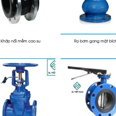
Khớp nối mềm cao su
Rọ bơm gang mặt bíc