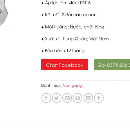
+ Áp lực làm việc: PN16
+ Kết nối: 2 đầu rác co ren
+ Môi trường: Nước, chất lỏng
+ Xuất xứ: Trung Quốc, Việt Nam
+ Bảo hành 12 tháng
Chat Facebook
Gọi 0379 236 
Danh mục:
Van gang