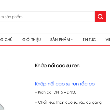
NG CHỦ
GIỚI THIỆU
SẢN PHẨM
TIN TỨC
V
Khớp nối cao su ren
Khớp nối cao su ren rắc co
+ Kích cỡ: DN15 – DN50
+ Chất liệu: Thân cao su, rắc co gang