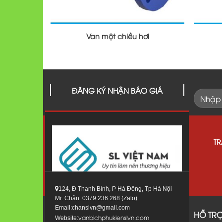
Van một chiều hơi
ĐĂNG KÝ NHẬN BÁO GIÁ
T
124, Đ Thanh Bình, P Hà Đông, Tp Hà Nội
Mr. Chân: 0379 236 268 (Zalo)
Email:chanslvn@gmail.com
HỖ TR
vanbichphukienslvn.com
Website: