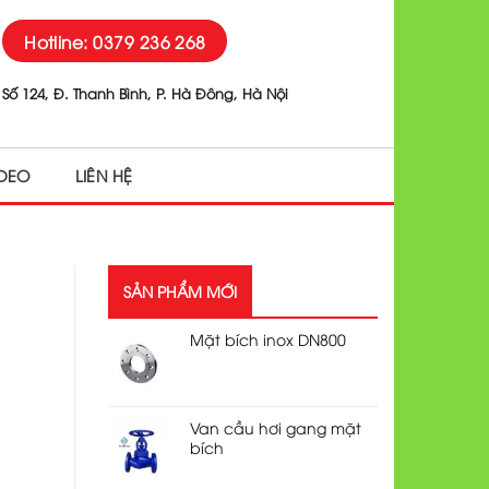
Hotline: 0379 236 268
Số 124, Đ. Thanh Bình, P. Hà Đông, Hà Nội
IDEO
LIÊN HỆ
SẢN PHẨM MỚI
Mặt bích inox DN800
Van cầu hơi gang mặt
bích