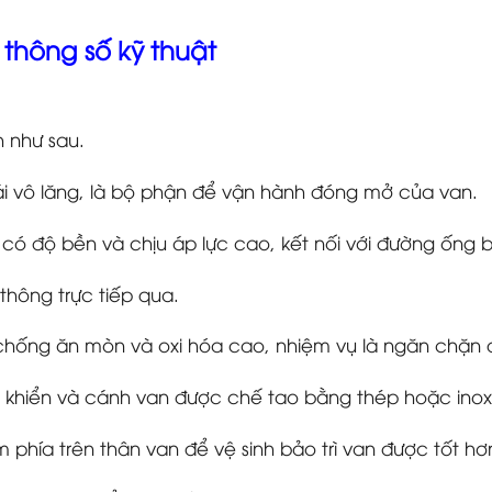
thông số kỹ thuật
 như sau.
ái vô lăng, là bộ phận để vận hành đóng mở của van.
có độ bền và chịu áp lực cao, kết nối với đường ống 
thông trực tiếp qua.
chống ăn mòn và oxi hóa cao, nhiệm vụ là ngăn chặn
ều khiển và cánh van được chế tao bằng thép hoặc inox
 phía trên thân van để vệ sinh bảo trì van được tốt hơ