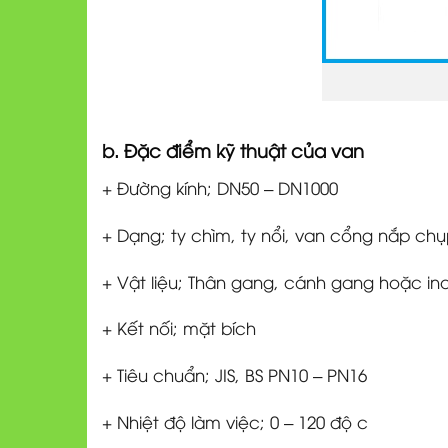
b. Đặc điểm kỹ thuật của van
+ Đường kính; DN50 – DN1000
+ Dạng; ty chìm, ty nổi, van cổng nắp ch
+ Vật liệu; Thân gang, cánh gang hoặc in
+ Kết nối; mặt bích
+ Tiêu chuẩn; JIS, BS PN10 – PN16
+ Nhiệt độ làm việc; 0 – 120 độ c