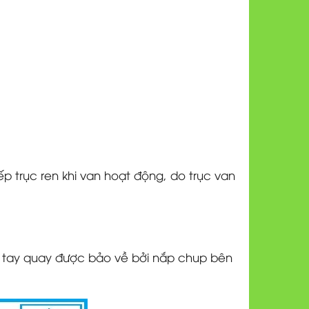
ếp trục ren khi van hoạt động, do trục van
n tay quay được bảo về bởi nắp chup bên