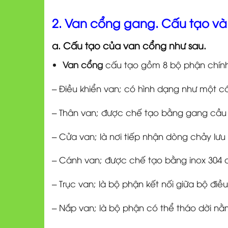
2. Van cổng gang. Cấu tạo và 
a. Cấu tạo của van cổng như sau.
Van cổng
cấu tạo gồm 8 bộ phận chính
– Điều khiển van; có hình dạng như một c
– Thân van; được chế tạo bằng gang cầu 
– Cửa van; là nơi tiếp nhận dòng chảy lưu 
– Cánh van; được chế tạo bằng inox 304 
– Trục van; là bộ phận kết nối giữa bộ đi
– Nắp van; là bộ phận có thể tháo dời nằm