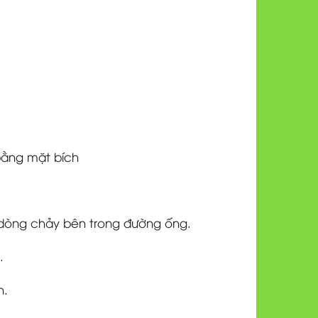
bằng mặt bích
 dòng chảy bên trong đường ống.
.
n.