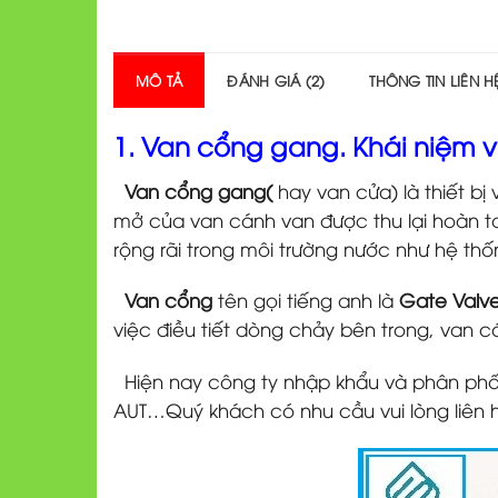
MÔ TẢ
ĐÁNH GIÁ (2)
THÔNG TIN LIÊN 
1. Van cổng gang. Khái niệm 
Van cổng gang(
hay van cửa) là thiết b
mở của van cánh van được thu lại hoàn 
rộng rãi trong môi trường nước như hệ t
Van cổng
tên gọi tiếng anh là
Gate Valv
việc điều tiết dòng chảy bên trong, van 
Hiện nay công ty nhập khẩu và phân phối
AUT…Quý khách có nhu cầu vui lòng liên