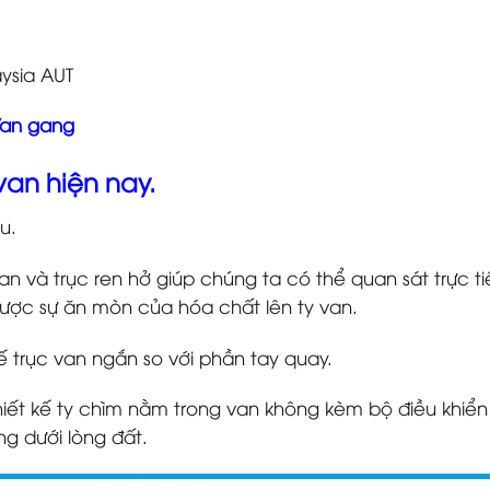
ysia AUT
an gang
an hiện nay.
u.
van và trục ren hở giúp chúng ta có thể quan sát trực ti
được sự ăn mòn của hóa
chất lên ty van.
ế trục van ngắn so với phần tay quay.
iết kế ty chìm nằm trong van không kèm bộ điều khiể
g dưới lòng đất.