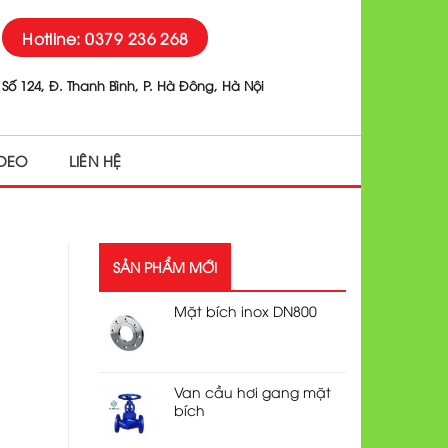
Hotline: 0379 236 268
Số 124, Đ. Thanh Bình, P. Hà Đông, Hà Nội
IDEO
LIÊN HỆ
SẢN PHẨM MỚI
Mặt bích inox DN800
Van cầu hơi gang mặt
bích