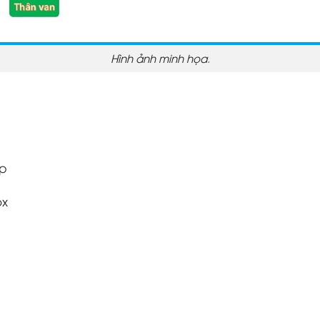
Hình ảnh minh họa
.
ụp
ox