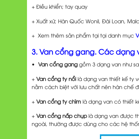
+ Điều khiển; tay quay
+ Xuất xứ; Hàn Quốc Wonil, Đài Loan, Mala
+ Xem thêm sản phẩm tại tại danh mục
V
3. Van cổng gang. Các dạng v
Van cổng gang
gồm 3 dạng van như sa
+
Van cổng ty nổi
là dạng van thiết kế ty 
nằm cách biệt với lưu chất nên hàn chế 
+
Van cổng ty chìm
là dạng van có thiết k
+
Van cổng nắp chụp
là dạng van được th
ngoài, thường được dùng cho các hệ thốn