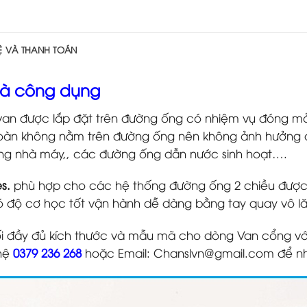
HỆ VÀ THANH TOÁN
và công dụng
ị van được lắp đặt trên đường ống có nhiệm vụ đóng mở
toàn không nằm trên đường ống nên không ảnh hưởng đ
hống nhà máy,, các đường ống dẫn nước sinh hoạt….
es.
phù hợp cho các hệ thống đường ống 2 chiều được
có độ cơ học tốt vận hành dễ dàng bằng tay quay vô l
 đầy đủ kích thước và mẫu mã cho dòng Van cổng với 
 hệ
0379 236 268
hoặc Email: Chanslvn@gmail.com để n