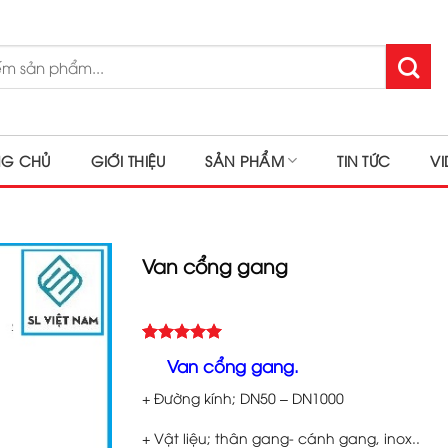
NG CHỦ
GIỚI THIỆU
SẢN PHẨM
TIN TỨC
V
Van cổng gang
5.00
2
trên 5
Van cổng gang.
dựa trên
đánh giá
+ Đường kính; DN50 – DN1000
+ Vật liệu; thân gang- cánh gang, inox..