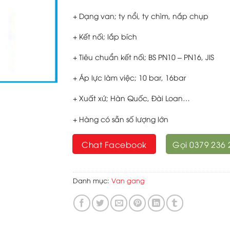
+ Dạng van; ty nổi, ty chìm, nắp chụp
+ Kết nối; lắp bích
+ Tiêu chuẩn kết nối; BS PN10 – PN16, JIS
+ Áp lực làm việc; 10 bar, 16bar
+ Xuất xứ; Hàn Quốc, Đài Loan…
+ Hàng có sẵn số lượng lớn
Chat Facebook
Gọi 0379 236 
Danh mục:
Van gang