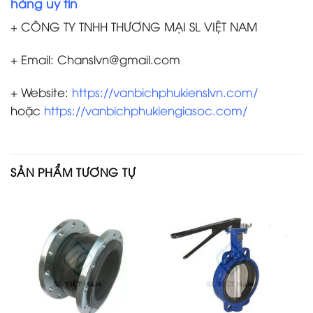
hàng uy tín
+ CÔNG TY TNHH THƯƠNG MẠI SL VIỆT NAM
+ Email: Chanslvn@gmail.com
+ Website:
https://vanbichphukienslvn.com/
hoặc
https://vanbichphukiengiasoc.com/
SẢN PHẨM TƯƠNG TỰ