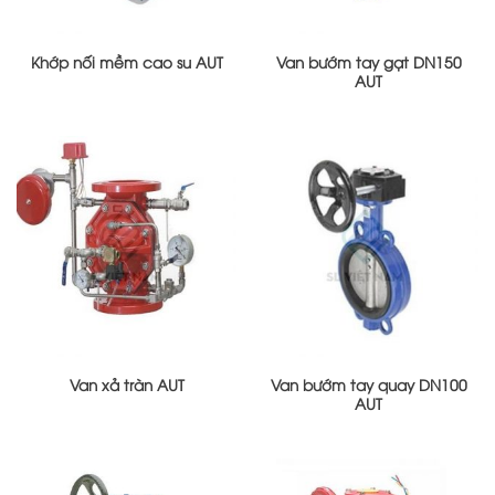
Khớp nối mềm cao su AUT
Van bướm tay gạt DN150
AUT
Van xả tràn AUT
Van bướm tay quay DN100
AUT