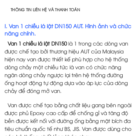
THÔNG TIN LIÊN HỆ VÀ THANH TOÁN
I. Van 1 chiều lá lật DN150 AUT. Hình ảnh và chức
năng chính.
Van 1 chiều lá lật DN150
là 1 trong các dòng van
được chế tạo bởi thương hiệu AUT của Malaysia
hiện nay van được thiết kế phù hợp cho hệ thống
dòng chảy một chiều tức là van có chức năng
ngăn dòng chảy ngược lại trên hệ thống đường
ống hoạt động tự động dựa vào áp lực của dòng
chảy để đóng mở van.
Van được chế tạo bằng chất liệu gang bên ngoài
được phủ Epoxy cao cấp để chống gỉ và tăng độ
bền được kết nối với đường ống bằng mặt bích đa
tiêu chuẩn quốc tế như BS, JIS. Van được dùng cho