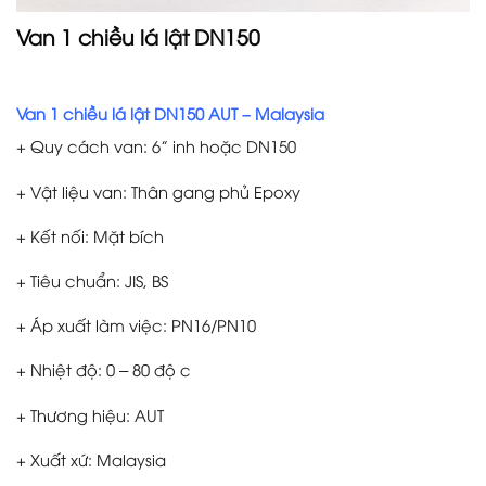
Van 1 chiều lá lật DN150
Van 1 chiều lá lật DN150 AUT – Malaysia
+ Quy cách van: 6” inh hoặc DN150
+ Vật liệu van: Thân gang phủ Epoxy
+ Kết nối: Mặt bích
+ Tiêu chuẩn: JIS, BS
+ Áp xuất làm việc: PN16/PN10
+ Nhiệt độ: 0 – 80 độ c
+ Thương hiệu: AUT
+ Xuất xứ: Malaysia