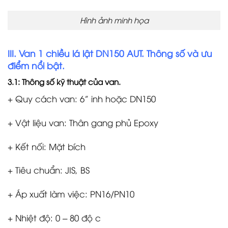
Hình ảnh minh họa
III. Van 1 chiều lá lật DN150 AUT. Thông số và ưu
điểm nổi bật.
3.1: Thông số kỹ thuật của van.
+ Quy cách van: 6” inh hoặc DN150
+ Vật liệu van: Thân gang phủ Epoxy
+ Kết nối: Mặt bích
+ Tiêu chuẩn: JIS, BS
+ Áp xuất làm việc: PN16/PN10
+ Nhiệt độ: 0 – 80 độ c