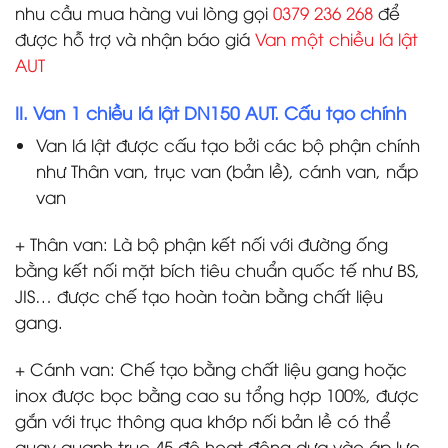
nhu cầu mua hàng vui lòng gọi
0379 236 268
để
được hỗ trợ và nhận báo giá
Van một chiều lá lật
AUT
II. Van 1 chiều lá lật DN150 AUT. Cấu tạo chính
Van lá lật được cấu tạo bởi các bộ phận chính
như Thân van, trục van (bản lề), cánh van, nắp
van
+ Thân van: Là bộ phận kết nối với đường ống
bằng kết nối mặt bích tiêu chuẩn quốc tế như BS,
JIS… được chế tạo hoàn toàn bằng chất liệu
gang.
+ Cánh van: Chế tạo bằng chất liệu gang hoặc
inox được bọc bằng cao su tổng hợp 100%, được
gắn với trục thông qua khớp nối bản lề có thể
quay quanh trục 45 độ hoạt động dựa vào áp lực