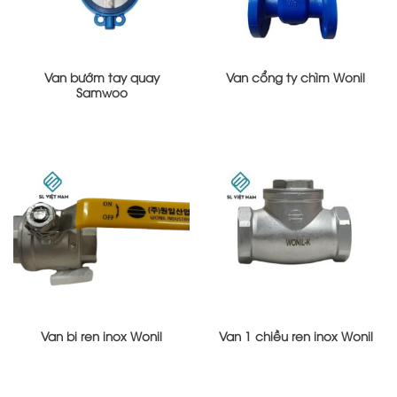
Van bướm tay quay
Van cổng ty chìm Wonil
Samwoo
Van bi ren inox Wonil
Van 1 chiều ren inox Wonil