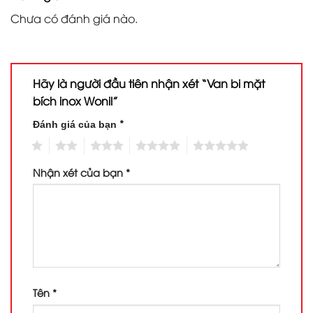
Chưa có đánh giá nào.
Hãy là người đầu tiên nhận xét “Van bi mặt
bích inox Wonil”
*
Đánh giá của bạn
1
2
3
4
5
Nhận xét của bạn
*
Tên
*