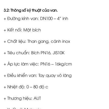
3.2: Thông số kỹ thuật của van.
+ Đường kính van: DN100 – 4” inh
+ Kết nối: Mặt bích
+ Chất liệu: Than gang, cánh inox
+ Tiêu chuẩn: Bích PN16, JIS10K
+ Áp lực làm việc: PN16 – 16kg/cm
+ Điều khiển van: Tay quay vô lăng
+ Nhiệt độ: 0 – 80 độ c
+ Thương hiệu: AUT