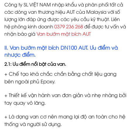
Công ty SL VIỆT NAM nhập khẩu và phân phối tất cả
các dòng van thương hiệu AUT của Malaysia với số
lượng lớn đáp ứng được các yêu cầu kỹ thuật. Liên
hệ phòng kinh doanh
0379 236 268
để được tư vấn và
nhận báo giá
Van bướm mặt bích AUT
II. Van bướm mặt bích DN100 AUT. Ưu điểm và
nhược điểm.
2.1: Ưu điểm nổi bật của van.
+ Chế tạo khá chắc chắn bằng chất liệu gang
bên ngoài phủ Epoxy.
+ Thiết kế vận hành van đơn giản và nhẹ nhàng bởi
tay quay vô lăng.
+ Là dạng van cơ nên mang lại độ an toàn cho hệ
thống và người sử dụng.