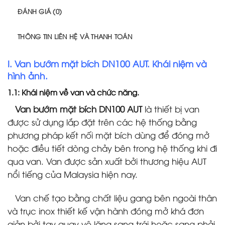
ĐÁNH GIÁ (0)
THÔNG TIN LIÊN HỆ VÀ THANH TOÁN
I. Van bướm mặt bích DN100 AUT. Khái niệm và
hình ảnh.
1.1: Khái niệm về van và chức năng.
Van bướm mặt bích DN100 AUT
là thiết bị van
được sử dụng lắp đặt trên các hệ thống bằng
phương pháp kết nối mặt bích dùng để đóng mở
hoặc điều tiết dòng chảy bên trong hệ thống khi đi
qua van. Van được sản xuất bởi thương hiệu AUT
nổi tiếng của Malaysia hiện nay.
Van chế tạo bằng chất liệu gang bên ngoài thân
và trục inox thiết kế vận hành đóng mở khá đơn
giản bởi tay quay vô lăng sang trái hoặc sang phải,