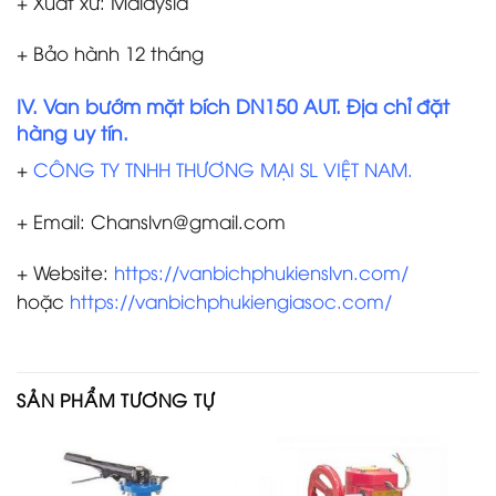
+ Xuất xứ: Malaysia
+ Bảo hành 12 tháng
IV. Van bướm mặt bích DN150 AUT. Địa chỉ đặt
hàng uy tín.
+
CÔNG TY TNHH THƯƠNG MẠI SL VIỆT NAM.
+ Email: Chanslvn@gmail.com
+ Website:
https://vanbichphukienslvn.com/
hoặc
https://vanbichphukiengiasoc.com/
SẢN PHẨM TƯƠNG TỰ