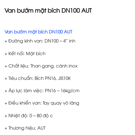
Van bướm mặt bích DN100 AUT
Van bướm mặt bích DN100 AUT
+ Đường kính van: DN100 – 4” inh
+ Kết nối: Mặt bích
+ Chất liệu: Than gang, cánh inox
+ Tiêu chuẩn: Bích PN16, JIS10K
+ Áp lực làm việc: PN16 – 16kg/cm
+ Điều khiển van: Tay quay vô lăng
+ Nhiệt độ: 0 – 80 độ c
+ Thương hiệu: AUT