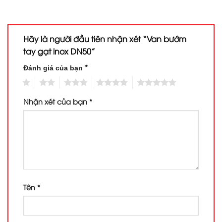
Hãy là người đầu tiên nhận xét “Van bướm
tay gạt inox DN50”
*
Đánh giá của bạn
1
2
3
4
5
Nhận xét của bạn
*
Tên
*