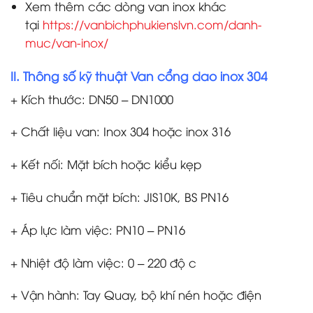
Xem thêm các dòng van inox khác
tại
https://vanbichphukienslvn.com/danh-
muc/van-inox/
II. Thông số kỹ thuật Van cổng dao inox 304
+ Kích thước: DN50 – DN1000
+ Chất liệu van: Inox 304 hoặc inox 316
+ Kết nối: Mặt bích hoặc kiểu kẹp
+ Tiêu chuẩn mặt bích: JIS10K, BS PN16
+ Áp lực làm việc: PN10 – PN16
+ Nhiệt độ làm việc: 0 – 220 độ c
+ Vận hành: Tay Quay, bộ khí nén hoặc điện