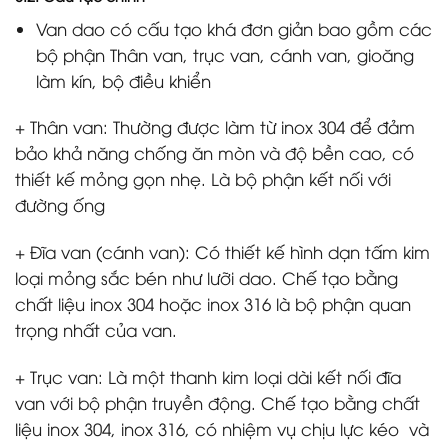
Van dao có cấu tạo khá đơn giản bao gồm các
bộ phận Thân van, trục van, cánh van, gioăng
làm kín, bộ điều khiển
+ Thân van: Thường được làm từ inox 304 để đảm
bảo khả năng chống ăn mòn và độ bền cao, có
thiết kế mỏng gọn nhẹ. Là bộ phận kết nối với
đường ống
+ Đĩa van (cánh van): Có thiết kế hình dạn tấm kim
loại mỏng sắc bén như lưỡi dao. Chế tạo bằng
chất liệu inox 304 hoặc inox 316 là bộ phận quan
trọng nhất của van.
+ Trục van: Là một thanh kim loại dài kết nối đĩa
van với bộ phận truyền động. Chế tạo bằng chất
liệu inox 304, inox 316, có nhiệm vụ chịu lực kéo và