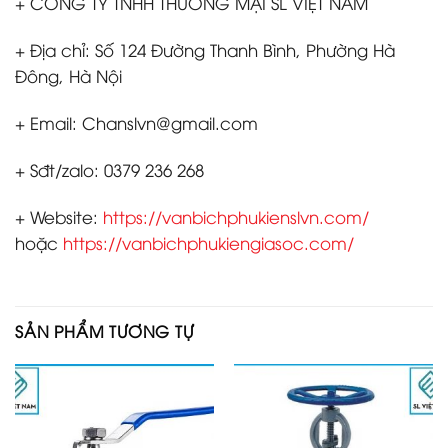
+ CÔNG TY TNHH THƯƠNG MẠI SL VIỆT NAM
+ Địa chỉ: Số 124 Đường Thanh Bình, Phường Hà
Đông, Hà Nội
+ Email: Chanslvn@gmail.com
+ Sđt/zalo: 0379 236 268
+ Website:
https://vanbichphukienslvn.com/
hoặc
https://vanbichphukiengiasoc.com/
SẢN PHẨM TƯƠNG TỰ