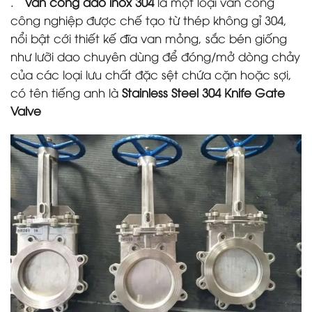
.
Van cổng dao inox 304
là một loại van cổng
công nghiệp được chế tạo từ thép không gỉ 304,
nổi bật cới thiết kế đĩa van mỏng, sắc bén giống
như lưỡi dao chuyên dùng để đóng/mở dòng chảy
của các loại lưu chất đặc sệt chứa cặn hoặc sợi,
có tên tiếng anh là
Stainless Steel 304 Knife Gate
Valve