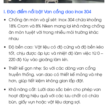
I. Đặc điểm nổi bật Van cổng dao inox 304
Chống ăn mòn và gỉ sét: Inox 304 chứa khoảng
18% Crom và 8% Niken mang lại khả năng chống
ăn mòn tuyệt vời trong nhiều môi trường khác
nhau
Độ bền cao: Vật liệu có độ cứng và độ bền kéo
tốt, chịu được áp lực và nhiệt độ làm việc từ 0 –
220 độ tùy vào gioăng làm kín.
Thiết kế gọn nhẹ: So với các dòng van cổng
truyền thống, van dao có thiết kế mỏng và nhẹ
hơn, giúp tiết kiệm không gian lắp đặt.
Khả năng cắt: Lưỡi dao sắc bén cho phép van
hoạt động hiệu quả với các lưu chất có chứa
bùn, giấy vụn hoặc vật liệu dạng sợi.