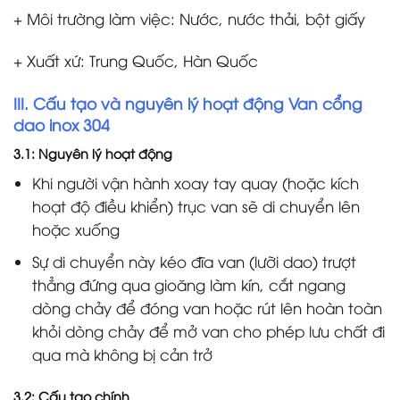
+ Môi trường làm việc: Nước, nước thải, bột giấy
+ Xuất xứ: Trung Quốc, Hàn Quốc
III. Cấu tạo và nguyên lý hoạt động Van cổng
dao inox 304
3.1: Nguyên lý hoạt động
Khi người vận hành xoay tay quay (hoặc kích
hoạt độ điều khiển) trục van sẽ di chuyển lên
hoặc xuống
Sự di chuyển này kéo đĩa van (lưỡi dao) trượt
thẳng đứng qua gioăng làm kín, cắt ngang
dòng chảy để đóng van hoặc rút lên hoàn toàn
khỏi dòng chảy để mở van cho phép lưu chất đi
qua mà không bị cản trở
3.2: Cấu tạo chính