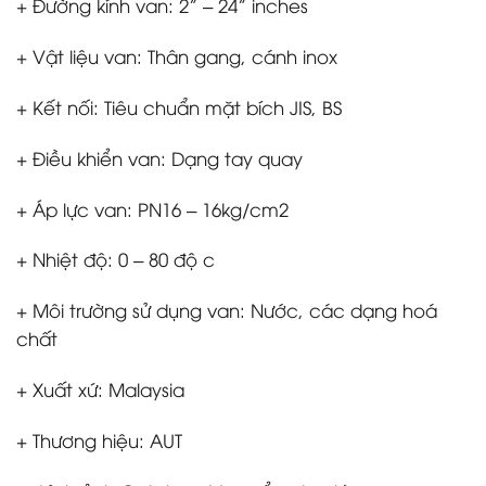
+ Đường kính van: 2” – 24” inches
+ Vật liệu van: Thân gang, cánh inox
+ Kết nối: Tiêu chuẩn mặt bích JIS, BS
+ Điều khiển van: Dạng tay quay
+ Áp lực van: PN16 – 16kg/cm2
+ Nhiệt độ: 0 – 80 độ c
+ Môi trường sử dụng van: Nước, các dạng hoá
chất
+ Xuất xứ: Malaysia
+ Thương hiệu: AUT