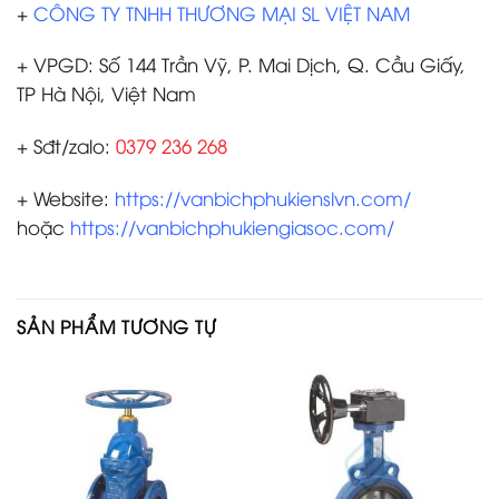
+
CÔNG TY TNHH THƯƠNG MẠI SL VIỆT NAM
+ VPGD: Số 144 Trần Vỹ, P. Mai Dịch, Q. Cầu Giấy,
TP Hà Nội, Việt Nam
+ Sđt/zalo:
0379 236 268
+ Website:
https://vanbichphukienslvn.com/
hoặc
https://vanbichphukiengiasoc.com/
SẢN PHẨM TƯƠNG TỰ