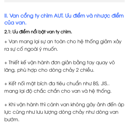
II. Van cổng ty chìm AUT. Ưu điểm và nhược điểm
của van.
2.1: Ưu điểm nổi bật van ty chìm.
+ Van mang lại sự an toàn cho hệ thống giảm xảy
ra sự cố ngoài ý muốn.
+ Thiết kế vận hành đơn giản bằng tay quay vô
lăng, phù hợp cho dòng chảy 2 chiều.
+ Kết nối mặt bích đa tiêu chuẩn như BS, JIS..
mang lại độ chắc chắn cho van và hệ thống.
+ Khi vận hành thì cánh van không gây ảnh đến áp
lực cũng như lưu lượng dòng chảy như dòng van
bướm.