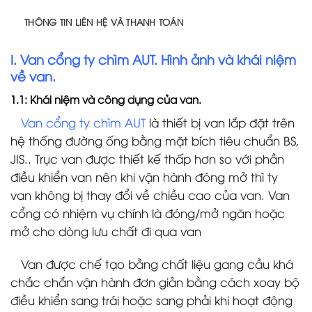
THÔNG TIN LIÊN HỆ VÀ THANH TOÁN
I. Van cổng ty chìm AUT. Hình ảnh và khái niệm
về van.
1.1: Khái niệm và công dụng của van.
Van cổng ty chìm AUT
là thiết bị van lắp đặt trên
hệ thống đường ống bằng mặt bích tiêu chuẩn BS,
JIS.. Trục van được thiết kế thấp hơn so với phần
điều khiển van nên khi vận hành đóng mở thì ty
van không bị thay đổi về chiều cao của van. Van
cổng có nhiệm vụ chính là đóng/mở ngăn hoặc
mở cho dòng lưu chất đi qua van
Van được chế tạo bằng chất liệu gang cầu khá
chắc chắn vận hành đơn giản bằng cách xoay bộ
điều khiển sang trái hoặc sang phải khi hoạt động