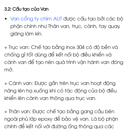
3.2: Cấu tạo của Van
Van cổng ty chìm AUT
được cấu tạo bởi các bộ
phận chính như Thân van, trục, cánh, tay quay,
giăng làm kín.
+ Trục van: Chế tạo bằng inox 304 có độ bền và
chống gỉ tốt dùng để kết nối bộ điều khiển và
cánh van để tạo nên quá trình vận hành van đóng
mở.
+ Cánh van: Được gắn trên trục van hoạt động
nâng lên hạ xuống khi có tác động của bộ điều
khiển lên cánh van thông qua trục van.
+ Thân van: Được chế tạo bằng gang cầu bên
ngoài phủ lớp epoxy để bảo vệ van. Là bộ phận
chính để kết nối với đường ống thông qua các