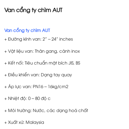
Van cổng ty chìm AUT
Van cổng ty chìm AUT
+ Đường kính van: 2” – 24” inches
+ Vật liệu van: Thân gang, cánh inox
+ Kết nối: Tiêu chuẩn mặt bích JIS, BS
+ Điều khiển van: Dạng tay quay
+ Áp lực van: PN16 – 16kg/cm2
+ Nhiệt độ: 0 – 80 độ c
+ Môi trường: Nước, các dạng hoá chất
+ Xuất xứ: Malaysia