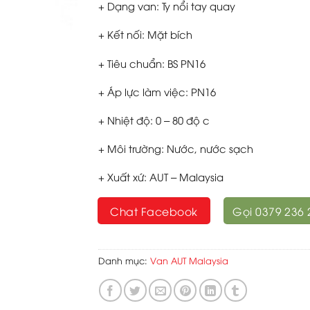
+ Dạng van: Ty nổi tay quay
+ Kết nối: Mặt bích
+ Tiêu chuẩn: BS PN16
+ Áp lực làm việc: PN16
+ Nhiệt độ: 0 – 80 độ c
+ Môi trường: Nước, nước sạch
+ Xuất xứ: AUT – Malaysia
Chat Facebook
Gọi 0379 236 
Danh mục:
Van AUT Malaysia