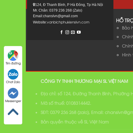
124, Đ Thanh Bình, P Hà Đông, Tp Hà Nội
Mr. Chân: 0379 236 268 (Zalo)
Email:chanslvn@gmail.com
HỖ TR
vanbichphukienslvn.com
Website:
Bảo 
Chín
Chín
Hình
Tìm đường
CÔNG TY TNHH THƯƠNG MẠI SL VIỆT NAM
Chat Zalo
Địa chỉ: số 124, Đường Thanh Bình, Phường
Messenger
Mã số thuế: 0108314442.
SĐT: 0379 236 268 (zalo), Email: chanslvn@g
Bản quyền thuộc về SL Việt Nam