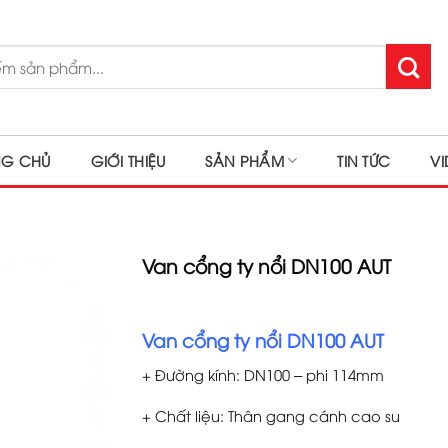
NG CHỦ
GIỚI THIỆU
SẢN PHẨM
TIN TỨC
V
Van cổng ty nổi DN100 AUT
Van cổng ty nổi DN100 AUT
+ Đường kính: DN100 – phi 114mm
+ Chất liệu: Thân gang cánh cao su