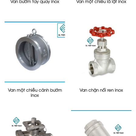
Van bướm tay quay inox
Van một chiều lá lật inox
Van một chiều cánh bướm
Van chặn nối ren inox
inox