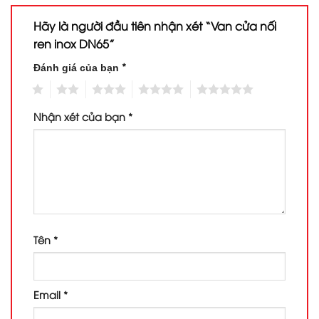
Hãy là người đầu tiên nhận xét “Van cửa nối
ren inox DN65”
*
Đánh giá của bạn
1
2
3
4
5
Nhận xét của bạn
*
Tên
*
Email
*