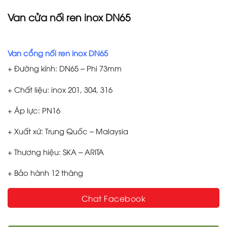
Van cửa nối ren inox DN65
Van cổng nối ren inox DN65
+ Đường kính: DN65 – Phi 73mm
+ Chất liệu: inox 201, 304, 316
+ Áp lực: PN16
+ Xuất xứ: Trung Quốc – Malaysia
+ Thương hiệu: SKA – ARITA
+ Bảo hành 12 tháng
Chat Facebook