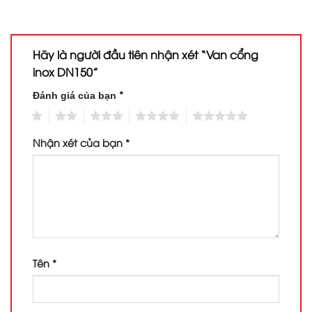
Hãy là người đầu tiên nhận xét “Van cổng
inox DN150”
*
Đánh giá của bạn
1
2
3
4
5
Nhận xét của bạn
*
Tên
*