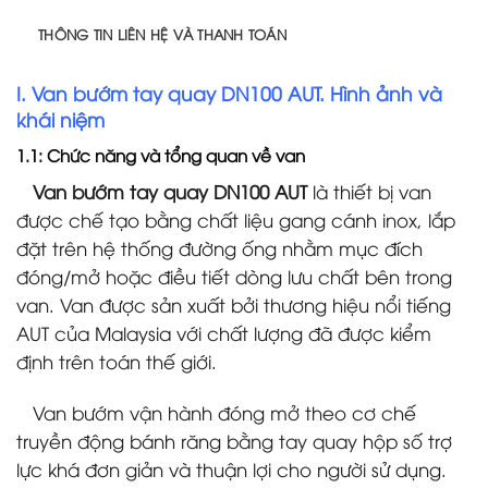
THÔNG TIN LIÊN HỆ VÀ THANH TOÁN
I. Van bướm tay quay DN100 AUT. Hình ảnh và
khái niệm
1.1: Chức năng và tổng quan về van
Van bướm tay quay DN100 AUT
là thiết bị van
được chế tạo bằng chất liệu gang cánh inox, lắp
đặt trên hệ thống đường ống nhằm mục đích
đóng/mở hoặc điều tiết dòng lưu chất bên trong
van. Van được sản xuất bởi thương hiệu nổi tiếng
AUT của Malaysia với chất lượng đã được kiểm
định trên toán thế giới.
Van bướm vận hành đóng mở theo cơ chế
truyền động bánh răng bằng tay quay hộp số trợ
lực khá đơn giản và thuận lợi cho người sử dụng.