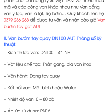
phân phối bởi công ty SL VIỆT NAM với nhiều mẫu
mã và các dòng van khác nhau như Van cổng,
van y lọc, van lá lật, Rọ bơm… Quý khách liên hệ
0379 236 268
để được tư vấn và nhận báo giá
Van
bướm tay gạt AUT
II. Van bướm tay quay DN100 AUT. Thông số kỹ
thuật.
+ Kích thước van: DN100 – 4” INH
+ Vật liệu chế tạo: Thân gang, đĩa van inox
+ Vận hành: Dạng tay quay
+ Kết nối van: Mặt bích hoặc Wafer
+ Nhiệt độ van: 0 – 80 độ
+ Áp lức sử dụng: PN16