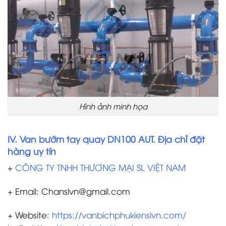
Hình ảnh minh họa
IV. Van bướm tay quay DN100 AUT. Địa chỉ đặt
hàng uy tín
+
CÔNG TY TNHH THƯƠNG MẠI SL VIỆT NAM
+ Email: Chanslvn@gmail.com
+ Website:
https://vanbichphukienslvn.com/