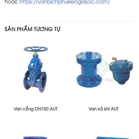
hoặc
https://vanbichphukiengiasoc.com/
SẢN PHẨM TƯƠNG TỰ
Van cổng DN150 AUT
Van xả khí AUT