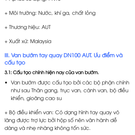
+ Môi trường: Nước, khí ga, chất lỏng
+ Thương hiệu: AUT
+ Xuất xứ: Malaysia
III. Van bướm tay quay DN100 AUT. Ưu điểm và
cấu tạo
3.1: Cấu tạo chính hiện nay của van bướm.
Van bướm được cấu tạo bởi các bộ phận chính
như sau Thân gang, trục van, cánh van, bộ điều
khiển, gioăng cao su
+ Bộ điều khiển van: Có dạng hình tay quay vô
lăng được trợ lực bởi hộp số nên vân hành dễ
dàng và nhẹ nhàng không tốn sức.