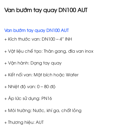
Van bướm tay quay DN100 AUT
Van bướm tay quay DN100 AUT
+ Kích thước van: DN100 – 4” INH
+ Vật liệu chế tạo: Thân gang, đĩa van inox
+ Vận hành: Dạng tay quay
+ Kết nối van: Mặt bích hoặc Wafer
+ Nhiệt độ van: 0 – 80 độ
+ Áp lức sử dụng: PN16
+ Môi trường: Nước, khí ga, chất lỏng
+ Thương hiệu: AUT