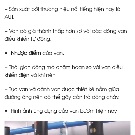
+ Sản xuất bởi thương hiệu nổi tiếng hiện nay là
AUT.
+ Van có giá thành thấp hơn sơ với các dòng van
điều khiển tự động.
Nhược điểm
của van.
+ Thời gian đóng mở chậm hoan so với van điều
khiển điện và khí nén.
+ Tục van và cánh van được thiết kế nằm giũa
đường ống nên có thể gây cản trở dòng chảy.
Hình ảnh úng dụng của van bướm hiện nay.