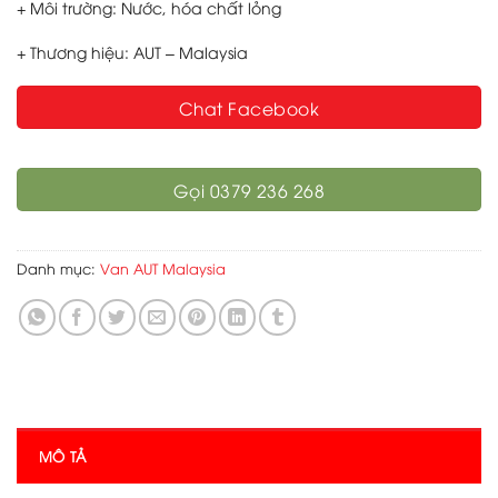
+ Môi trường: Nước, hóa chất lỏng
+ Thương hiệu: AUT – Malaysia
Chat Facebook
Gọi 0379 236 268
Danh mục:
Van AUT Malaysia
MÔ TẢ