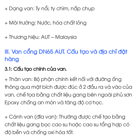
+ Dạng van: Ty nổi, ty chìm, nắp chụp
+ Môi trường: Nước, hóa chất lỏng
+ Thương hiệu: AUT – Malaysia
III. Van cổng DN65 AUT. Cấu tạo và địa chỉ đặt
hàng
3.1: Cấu tạo chính của van.
+ Thân van: Bộ phận chính kết nối với đường ống
thông qua mặt bích được đúc ở 2 đầu ra và vào của
van, chế tọa bằng chất liệu gang bên ngoài phủ sơn
Epoxy chống an mòn và tăng độ cơ học.
+ Cánh van (đĩa van): Thường được chế tạo bằng
chất liệu gang bọc cao su hoặc cao su tổng hợp có
độ bền và chống oxi hóa tốt.