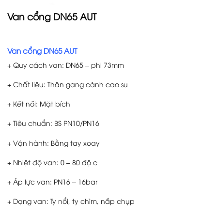
Van cổng DN65 AUT
Van cổng DN65 AUT
+ Quy cách van: DN65 – phi 73mm
+ Chất liệu: Thân gang cánh cao su
+ Kết nối: Mặt bích
+ Tiêu chuẩn: BS PN10/PN16
+ Vận hành: Bằng tay xoay
+ Nhiệt độ van: 0 – 80 độ c
+ Áp lực van: PN16 – 16bar
+ Dạng van: Ty nổi, ty chìm, nắp chụp