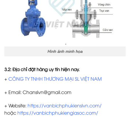
Hình ảnh minh họa
3.2: Địa chỉ đặt hàng uy tín hiện nay.
+
CÔNG TY TNHH THƯƠNG MẠI SL VIỆT NAM
+ Email: Chanslvn@gmail.com
+ Website:
https://vanbichphukienslvn.com/
hoặc
https://vanbichphukiengiasoc.com/