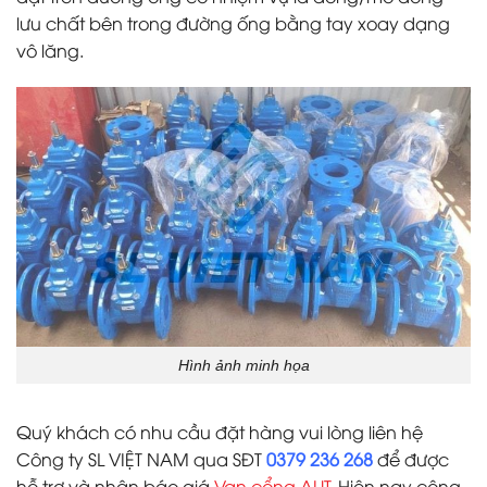
lưu chất bên trong đường ống bằng tay xoay dạng
vô lăng.
Hình ảnh minh họa
Quý khách có nhu cầu đặt hàng vui lòng liên hệ
Công ty SL VIỆT NAM qua SĐT
0379 236 268
để được
hỗ trợ và nhận báo giá
Van cổng AUT
.
Hiện nay công