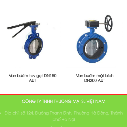
Van bướm tay gạt DN150
Van bướm mặt bích
AUT
DN200 AUT
CÔNG TY TNHH THƯƠNG MẠI SL VIỆT NAM
Địa chỉ: số 124, Đường Thanh Bình, Phường Hà Đông, Thành
phố Hà Nội