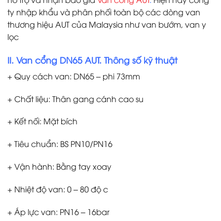
ty nhập khẩu và phân phối toàn bộ các dòng van
thương hiệu AUT của Malaysia như van bướm, van y
lọc
II. Van cổng DN65 AUT. Thông số kỹ thuật
+ Quy cách van: DN65 – phi 73mm
+ Chất liệu: Thân gang cánh cao su
+ Kết nối: Mặt bích
+ Tiêu chuẩn: BS PN10/PN16
+ Vận hành: Bằng tay xoay
+ Nhiệt độ van: 0 – 80 độ c
+ Áp lực van: PN16 – 16bar