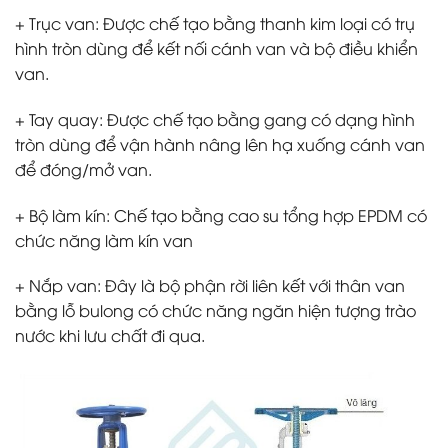
+ Trục van: Được chế tạo bằng thanh kim loại có trụ
hình tròn dùng để kết nối cánh van và bộ điều khiển
van.
+ Tay quay: Được chế tạo bằng gang có dạng hình
tròn dùng để vận hành nâng lên hạ xuống cánh van
để đóng/mở van.
+ Bộ làm kín: Chế tạo bằng cao su tổng hợp EPDM có
chức năng làm kín van
+ Nắp van: Đây là bộ phận rời liên kết với thân van
bằng lỗ bulong có chức năng ngăn hiện tượng trào
nước khi lưu chất đi qua.