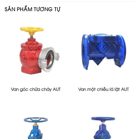
SẢN PHẨM TƯƠNG TỰ
Van góc chữa cháy AUT
Van một chiều lá lật AUT